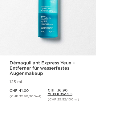
Démaquillant Express Yeux -
Entferner für wasserfestes
Augenmakeup
125 ml
Aktueller Preis CHF 41.00
Mitgliederpreis CHF 36.90
CHF 36.90
CHF 41.00
MITGLIEDSPREIS
(CHF 32.80/100ml)
(CHF 29.52/100ml)
Schnellansicht