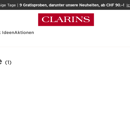
nige Tage |
9 Gratisproben, darunter unsere Neuheiten, ab CHF 90.–!
Ic
 Ideen
Aktionen
flege
e
(1)