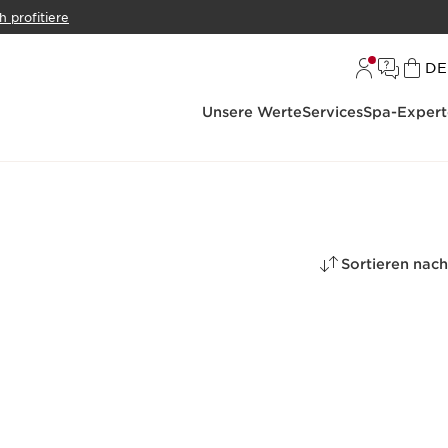
h profitiere
S
DE
Unsere Werte
Services
Spa-Expert
Sortieren nach