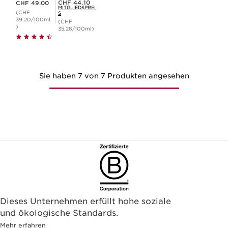
Mitgliederpreis CHF 44.10
CHF 44.10
CHF 49.00
MITGLIEDSPREI
(CHF
S
39.20/100ml
(CHF
)
35.28/100ml)
Sie haben 7 von 7 Produkten angesehen
Dieses Unternehmen erfüllt hohe soziale
und ökologische Standards.
Mehr erfahren