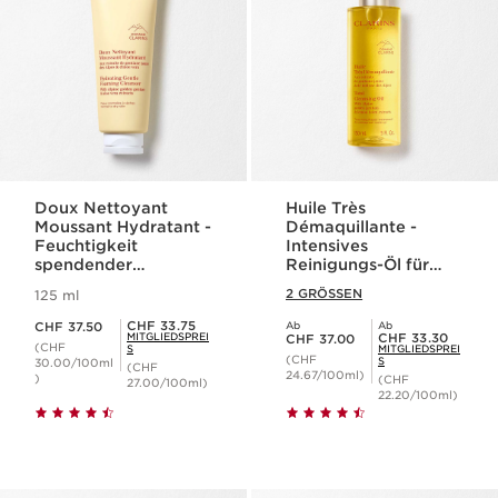
Doux Nettoyant
Huile Très
Moussant Hydratant -
Démaquillante -
Feuchtigkeit
Intensives
spendender
Reinigungs-Öl für
Reinigungsschaum
wasserfestes Makeup
2 GRÖSSEN
125 ml
für normale bis
Aktueller Preis CHF 37.50
trockene Haut
Mitgliederpreis CHF 33.75
CHF 33.75
CHF 37.50
Ab
Ab
Aktueller Preis CHF 37.00
Mitgliederpreis CHF 33.30
MITGLIEDSPREI
CHF 33.30
CHF 37.00
(CHF
S
MITGLIEDSPREI
(CHF
S
30.00/100ml
(CHF
24.67/100ml)
)
(CHF
27.00/100ml)
22.20/100ml)