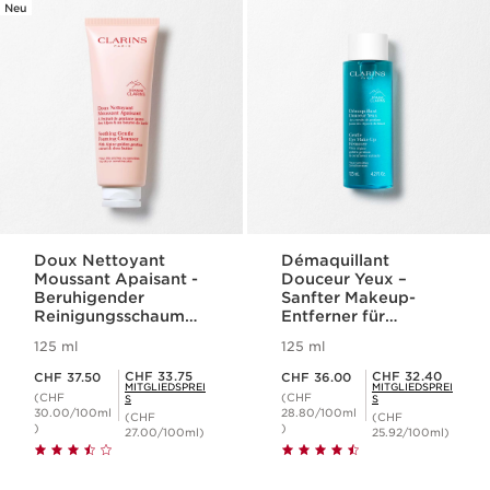
Neu
Doux Nettoyant
Démaquillant
Moussant Apaisant -
Douceur Yeux –
Beruhigender
Sanfter Makeup-
Reinigungsschaum
Entferner für
für sehr trockene
empfindliche Augen
125 ml
125 ml
oder sensible Haut
Aktueller Preis CHF 37.50
Aktueller Preis CHF 36.00
Mitgliederpreis CHF 33.75
Mitgliederpreis CHF 32.40
CHF 33.75
CHF 32.40
CHF 37.50
CHF 36.00
MITGLIEDSPREI
MITGLIEDSPREI
(CHF
(CHF
S
S
30.00/100ml
28.80/100ml
(CHF
(CHF
)
)
27.00/100ml)
25.92/100ml)