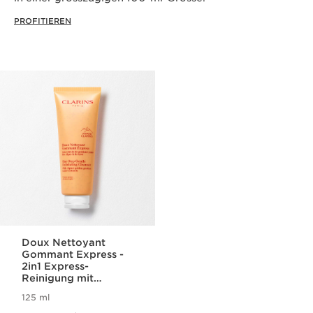
PROFITIEREN
Doux Nettoyant
Gommant Express -
2in1 Express-
Reinigung mit
Peeling-Wirkung für
125 ml
jeden Hauttyp
Aktueller Preis CHF 49.00