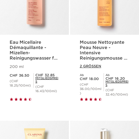
Eau Micellaire
Mousse Nettoyante
Démaquillante -
Peau Neuve -
Mizellen-
Intensive
Reinigungswasser für
Reinigungsmousse -
sensible Haut
für jeden Hauttyp
2 GRÖSSEN
200 ml
Aktueller Preis CHF 36.50
Mitgliederpreis CHF 32.85
CHF 32.85
CHF 36.50
Ab
Ab
Aktueller Preis CHF 18.00
Mitgliederpreis CHF 16.20
MITGLIEDSPREI
CHF 16.20
CHF 18.00
(CHF
S
MITGLIEDSPREI
(CHF
S
18.25/100ml)
(CHF
36.00/100ml
(CHF
16.43/100ml)
)
32.40/100ml)