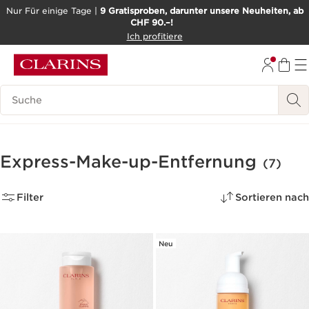
Nur Für einige Tage |
9 Gratisproben, darunter unsere Neuheiten, ab
CHF 90.–!
WEITER ZUM INHALT
Ich profitiere
ZUM FOOTER GEHEN
BARRIEREFREIHEITSWERKZEUG
Legende suchen
Express-Make-up-Entfernung
(7)
Filter
Sortieren nach
Neu