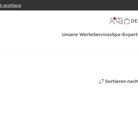
h profitiere
S
DE
Unsere Werte
Services
Spa-Expert
Sortieren nach