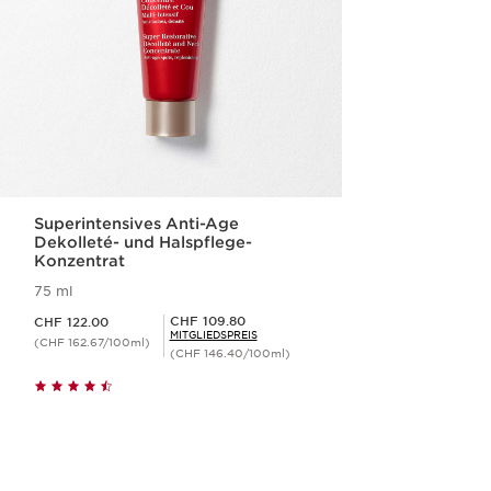
Superintensives Anti-Age
Dekolleté- und Halspflege-
Konzentrat
75 ml
Aktueller Preis CHF 122.00
Mitgliederpreis CHF 109.80
CHF 109.80
CHF 122.00
MITGLIEDSPREIS
(CHF 162.67/100ml)
(CHF 146.40/100ml)
Schnellansicht