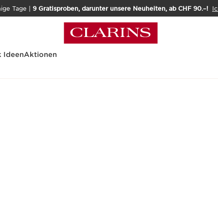
nige Tage |
9 Gratisproben, darunter unsere Neuheiten, ab CHF 90.–!
Ic
 Ideen
Aktionen
 und Dekolleté