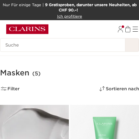
Nur Für einige Tage |
9 Gratisproben, darunter unsere Neuheiten, ab
CHF 90.–!
WEITER ZUM INHALT
Ich profitiere
ZUM FOOTER GEHEN
BARRIEREFREIHEITSWERKZEUG
Legende suchen
Masken
(5)
Filter
Sortieren nach