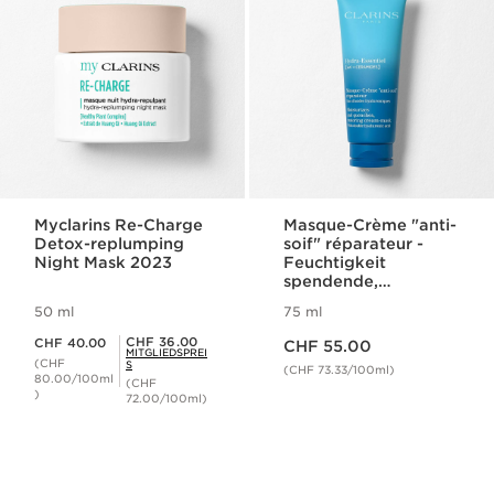
Myclarins Re-Charge
Masque-Crème "anti-
Detox-replumping
soif" réparateur -
Night Mask 2023
Feuchtigkeit
spendende,
stärkende Creme-
50 ml
75 ml
Maske
Aktueller Preis CHF 55.00
Aktueller Preis CHF 40.00
Mitgliederpreis CHF 36.00
CHF 36.00
CHF 40.00
CHF 55.00
MITGLIEDSPREI
(CHF
S
(CHF 73.33/100ml)
80.00/100ml
(CHF
)
72.00/100ml)