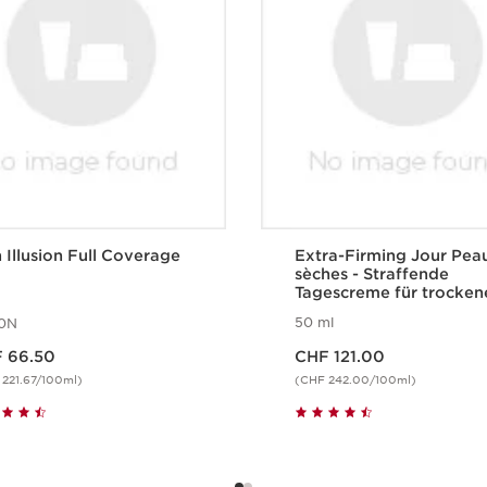
 Illusion Full Coverage
Extra-Firming Jour Pea
sèches - Straffende
Tagescreme für trocken
Haut
50 ml
10N
HF 66.50
Aktueller Preis CHF 121.00
 66.50
CHF 121.00
221.67/100ml)
(CHF 242.00/100ml)
Schnellansicht
Schnellansich