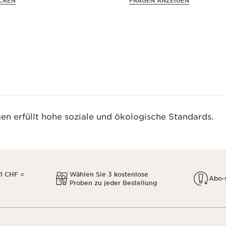
CKEN
FRAGEN ANZEIGEN
n erfüllt hohe soziale und ökologische Standards.
1 CHF =
Wählen Sie 3 kostenlose
Abo-
Proben zu jeder Bestellung