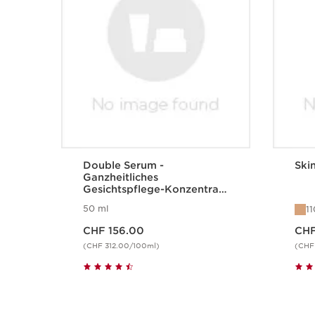
Double Serum -
Skin
Ganzheitliches
Gesichtspflege-Konzentrat
für jugendliche Haut
50 ml
1
Aktueller Preis CHF 156.00
Aktueller Preis C
CHF 156.00
CHF
(CHF 312.00/100ml)
(CHF 
Schnellansicht