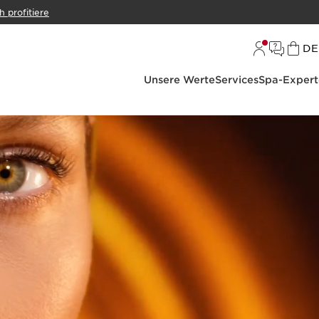
h profitiere
S
DE
Unsere Werte
Services
Spa-Expert