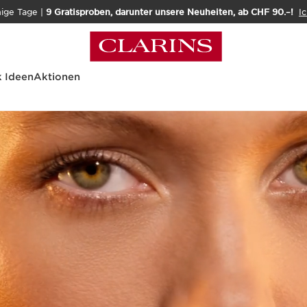
nige Tage |
9 Gratisproben, darunter unsere Neuheiten, ab CHF 90.–!
Ic
 Ideen
Aktionen