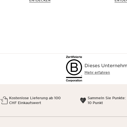
ENTDECKEN
ENTDE
ausgehen könnten!
Dieses Unternehme
Mehr erfahren
Kostenlose Lieferung ab 100
Sammeln Sie Punkte: 
CHF Einkaufswert
10 Punkt