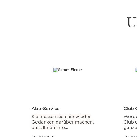
U
WEITER ZUM INHALT
Abo-Service
Club C
Sie müssen sich nie wieder
Werde
Gedanken darüber machen,
Club u
dass Ihnen Ihre
ganze
Lieblingsprodukte von Clarins
Rabat