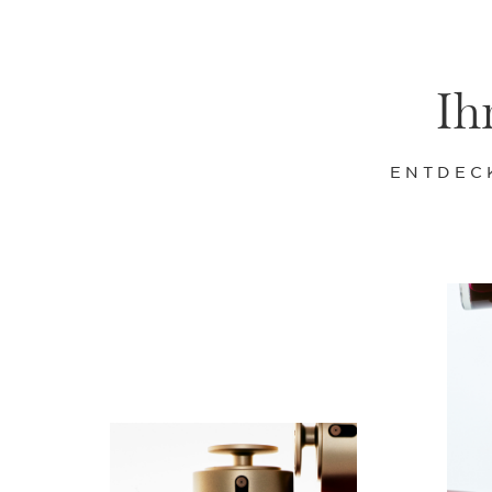
Ih
ENTDEC