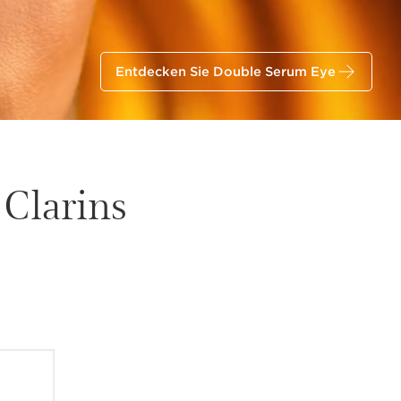
Entdecken Sie Double Serum Eye
 Clarins