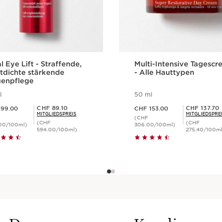
werden
50 ml
Total Eye 
Die Komple
Expertise,
l Eye Lift - Straffende,
Multi-Intensive Tagesc
verschöne
tdichte stärkende
- Alle Hauttypen
1 item
enpflege
l
50 ml
Was macht es so be
9.00
Aktueller Preis CHF 153.00
Mitgliederpreis CHF 89.10
Mitgliederpreis CHF 137.70
CHF 89.10
CHF 137.70
99.00
CHF 153.00
Mildert erste Falten
MITGLIEDSPREIS
MITGLIEDSPRE
(CHF
Versorgt die Haut mi
(CHF
(CHF
00/100ml)
306.00/100ml)
594.00/100ml)
275.40/100ml
Glättet die Haut
Schnellansicht
Schnellansich
Sorgt für strahlende