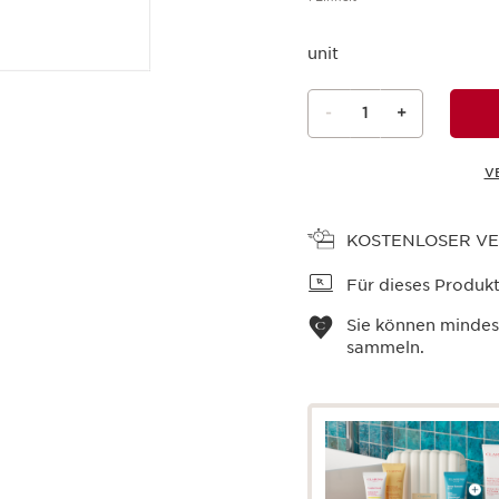
unit
-
1
+
V
Warenkorb anzeigen
KOSTENLOSER V
Für dieses Produkt 
Sie können minde
sammeln.