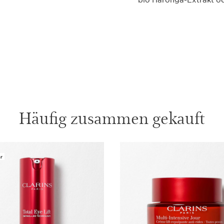
bio Haronga-Extrakt od
finale Produkt enthielt.
** Selbsteinschätzung
Dieses Set beinhalte
Multi Act
Nicht auf
1 item
Häufig zusammen gekauft
Multi Acti
Nicht auf
1 item
r
Double Ser
jugendlic
Double Ser
dem natür
diejenigen