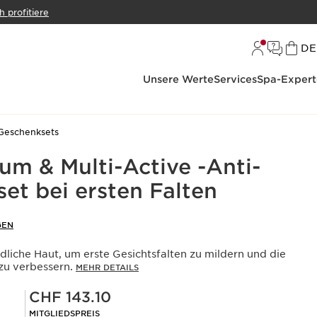
h profitiere
S
DE
Unsere Werte
Services
Spa-Expert
Geschenksets
um & Multi-Active -Anti-
et bei ersten Falten
GEN
dliche Haut, um erste Gesichtsfalten zu mildern und die
zu verbessern.
MEHR DETAILS
Mitgliederpreis CHF 143.10
CHF 143.10
MITGLIEDSPREIS