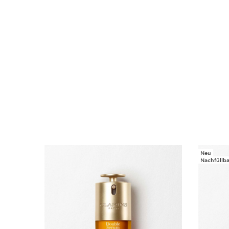
Neu
WEITER ZUM INHALT
Nachfüllba