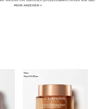
er Retinol mit identisch prozentualem Anteil wie das
MEHR ANZEIGEN
 – von 111 Frauen wahrgenommen.
t:
ive Day Cream 15ml
 Lager
ve Nachtcreme, 15ml
 Lager
Neu
Neu
Nachfüllbar
um - Ganzheitliches Gesichtspflege-Konzentrat für
he Haut
um zielt auf die Zeichen der Hautalterung, die mit
lichen Alterungsprozess zusammenhängen, sowie
, die durch den Lebensstil und die Umwelt verursacht