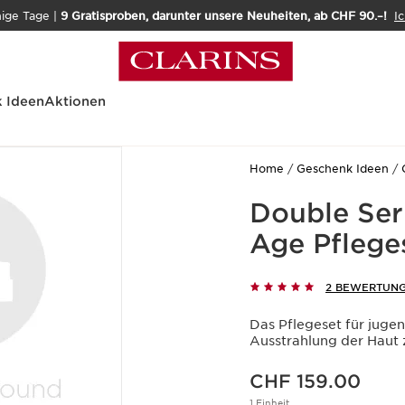
nige Tage |
9 Gratisproben, darunter unsere Neuheiten, ab CHF 90.–!
Ic
 Ideen
Aktionen
Home
Geschenk Ideen
Double Ser
Age Pfleges
2 BEWERTUN
Das Pflegeset für jugen
Ausstrahlung der Haut 
Aktueller Preis CHF 159.00
CHF 159.00
1 Einheit