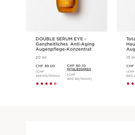
DOUBLE SERUM EYE -
Tota
Ganzheitliches Anti-Aging
Hau
Augenpflege-Konzentrat
Aug
20 ml
15 m
Aktueller Preis CHF 89.00
Aktueller Preis CHF 9
Mitgliederpreis CHF 80.10
CHF 80.10
CHF 89.00
CHF 
MITGLIEDSPREIS
(CHF
(CHF
(CHF
445.00/100ml)
660.
400.50/100ml)
Schnellansicht