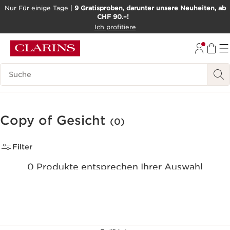
Nur Für einige Tage |
9 Gratisproben, darunter unsere Neuheiten, ab
CHF 90.–!
WEITER ZUM INHALT
Ich profitiere
ZUM FOOTER GEHEN
BARRIEREFREIHEITSWERKZEUG
Legende suchen
Copy of Gesicht
(0)
Filter
0 Produkte entsprechen Ihrer Auswahl
Alle Filter zurücksetzen