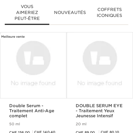
VOUS
COFFRETS
AIMERIEZ
NOUVEAUTÉS
ICONIQUES
PEUT-ÊTRE
Meilleure vente
ALLER AU CONTENU
Double Serum -
DOUBLE SERUM EYE
Traitement Anti-Age
- Traitement Yeux
complet
Jeunesse Intensif
50 ml
20 ml
Nouveau prix CHF 156.00
Nouveau prix CHF 89.00
Prix Sérénité CHF 140.40
Prix Sérénité CHF 80.10
CHF 140.40
CHF 80.10
CHF 156.00
CHF 89.00