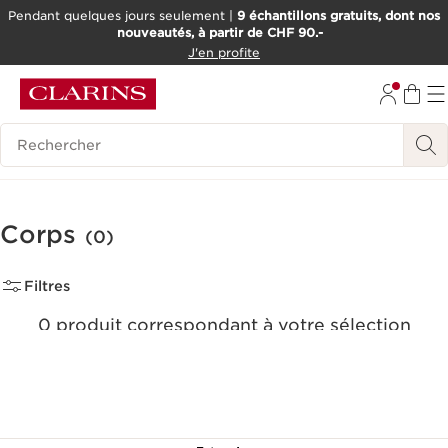
Pendant quelques jours seulement |
9 échantillons gratuits, dont nos
nouveautés, à partir de CHF 90.-
ALLER AU CONTENU
J'en profite
ALLER AU PIED DE PAGE
OUTIL D'ACCESSIBILITÉ
Historique des recherches
Corps
(0)
Filtres
0 produit correspondant à votre sélection
Réinitialiser tous les filtres