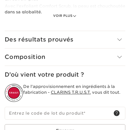
Avec l'exfoliant Comfort Scrub, la peau est chouchoutée
dans sa globalité.
VOIR PLUS
Ce gel-huile exfoliant nourrit et apporte à la peau tout
le confort dont elle a besoin en un seul geste.
Ses microcristaux de sucre éliminent tout en douceur les
Des résultats prouvés
peaux mortes du visage et des lèvres.
Idéal pour les peaux sèches.
Composition
Le plus Clarins
Peut aussi s'appliquer sur les lèvres.
D’où vient votre produit ?
De l'approvisionnement en ingrédients à la
fabrication -
CLARINS T.R.U.S.T.
vous dit tout.
Entrez le code de lot du produit
*