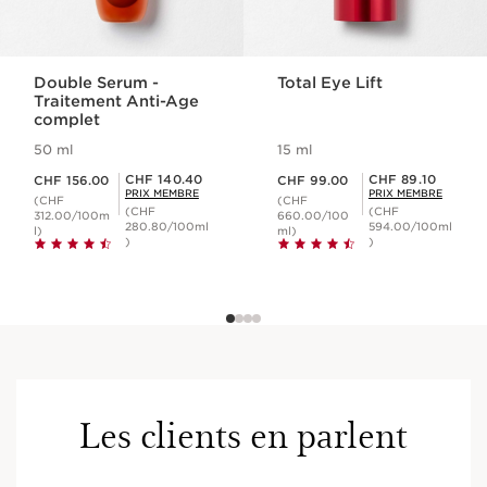
Double Serum -
Total Eye Lift
Traitement Anti-Age
complet
50 ml
15 ml
Nouveau prix CHF 156.00
Nouveau prix CHF 99.00
Prix Sérénité CHF 140.40
Prix Sérénité CHF 89.10
CHF 140.40
CHF 89.10
CHF 156.00
CHF 99.00
PRIX MEMBRE
PRIX MEMBRE
(CHF
(CHF
(CHF
(CHF
312.00/100m
660.00/100
280.80/100ml
594.00/100ml
l)
ml)
)
)
Les clients en parlent