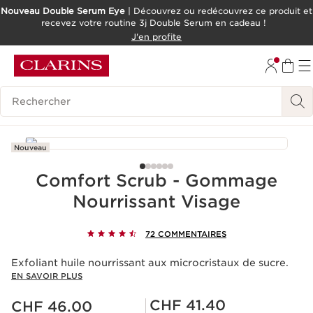
Nouveau Double Serum Eye
| Découvrez ou redécouvrez ce produit et
recevez votre routine 3j Double Serum en cadeau !
ALLER AU CONTENU
J'en profite
ALLER AU PIED DE PAGE
OUTIL D'ACCESSIBILITÉ
Historique des recherches
Nouveau
Comfort Scrub - Gommage
Nourrissant Visage
72 COMMENTAIRES
Exfoliant huile nourrissant aux microcristaux de sucre.
EN SAVOIR PLUS
Nouveau prix CHF 46.00
Prix Sérénité CHF 41.40
CHF 41.40
CHF 46.00