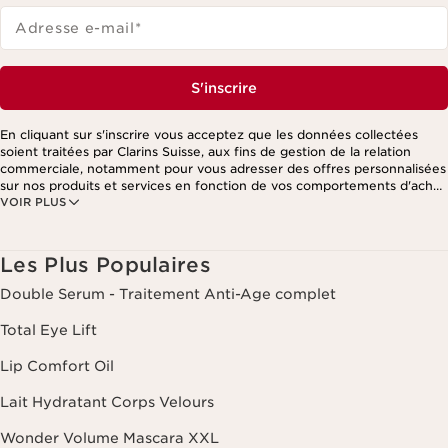
Adresse e-mail
*
S'inscrire
En cliquant sur s'inscrire vous acceptez que les données collectées
soient traitées par Clarins Suisse, aux fins de gestion de la relation
commerciale, notamment pour vous adresser des offres personnalisées
sur nos produits et services en fonction de vos comportements d'achat,
VOIR PLUS
de vos habitudes et/ou de vos centres d'intérêts, y compris par
affichage sur les réseaux sociaux et les sites tiers, ainsi qu'à des fins
d'analyses. Vous pouvez retirer votre consentement à tout moment en
cliquant sur le lien de désinscription présent dans chaque newsletter.
Les Plus Populaires
Ces informations sont traitées par Clarins et ses prestataires pour le
traitement de votre commande, à des fins de gestion de la relation
Double Serum - Traitement Anti-Age complet
client. Notamment pour vous proposer des offres personnalisées et/ou
pour gérer votre adhésion à notre Programme de fidélité et créer votre
Total Eye Lift
programme beauté personnalisé. Les données sont conservées
pendant trois ans à compter de votre dernière commande ou de votre
Lip Comfort Oil
dernier contact. Vous disposez d'un droit d'accès, de rectification, de
suppression et de portabilité des informations vous concernant ainsi
Lait Hydratant Corps Velours
que d'un droit d'opposition et de limitation de leur traitement. Vous
pouvez exercer ce droit en nous contactant. Pour en savoir plus,
Wonder Volume Mascara XXL
veuillez consulter notre politique de confidentialité
en cliquant ici
.