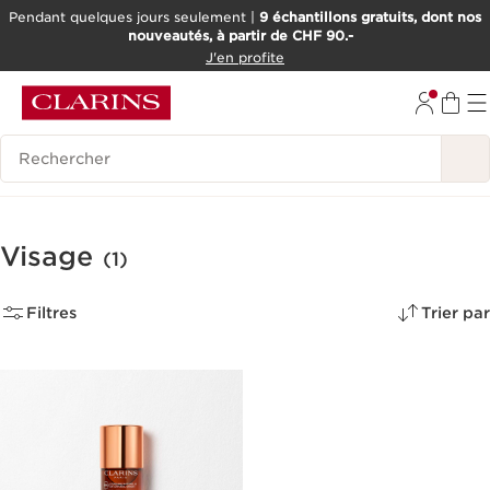
Pendant quelques jours seulement |
9 échantillons gratuits, dont nos
nouveautés, à partir de CHF 90.-
ALLER AU CONTENU
J'en profite
ALLER AU PIED DE PAGE
OUTIL D'ACCESSIBILITÉ
Historique des recherches
Visage
(1)
Filtres
Trier par