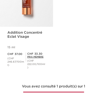
Addition Concentré
Eclat Visage
15 ml
Nouveau prix CHF 37.00
Prix Sérénité CHF 33.30
CHF 33.30
CHF 37.00
PRIX MEMBRE
(CHF
(CHF
246.67/100m
222.00/100ml
l)
)
Vous avez consulté 1 produit(s) sur 1