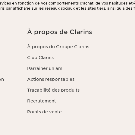
ervices en fonction de vos comportements d'achat, de vos habitudes et/
is par affichage sur les réseaux sociaux et les sites tiers, ainsi qu'à des 
er votre consentement à tout moment en cliquant sur le lien de désinsc
tter. Ces informations sont traitées par Clarins et ses prestataires pou
 des fins de gestion de la relation client. Notamment pour vous propos
/ou pour gérer votre adhésion à notre Programme de fidélité et créer
À propos de Clarins
sé. Les données sont conservées pendant trois ans à compter de votre
tre dernier contact. Vous disposez d'un droit d'accès, de rectification
des informations vous concernant ainsi que d'un droit d'opposition et de 
À propos du Groupe Clarins
pouvez exercer ce droit en nous contactant. Pour en savoir plus, veuille
dentialité
en cliquant ici
.
Club Clarins
Parrainer un ami
on
Actions responsables
Traçabilité des produits
Recrutement
Points de vente