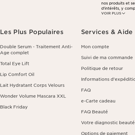
nos produits et s
d'intérêts, y compr
VOIR PLUS
Vous pouvez retir
dans chaque newsle
votre commande, à
personnalisées et
Les Plus Populaires
Services & Aide
beauté personnali
commande ou de vo
et de portabilité 
Double Serum - Traitement Anti-
Mon compte
traitement. Vous 
Age complet
politique de confi
Suivi de ma commande
Total Eye Lift
Politique de retour
Lip Comfort Oil
Informations d'expéditi
Lait Hydratant Corps Velours
FAQ
Wonder Volume Mascara XXL
e-Carte cadeau
Black Friday
FAQ Beauté
Votre diagnostic beauté
Options de paiement