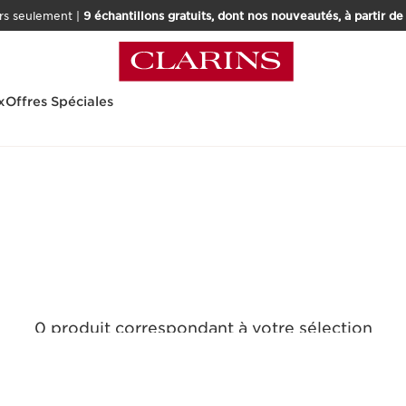
rs seulement |
9 échantillons gratuits, dont nos nouveautés, à partir d
x
Offres Spéciales
0 produit correspondant à votre sélection
Réinitialiser tous les filtres