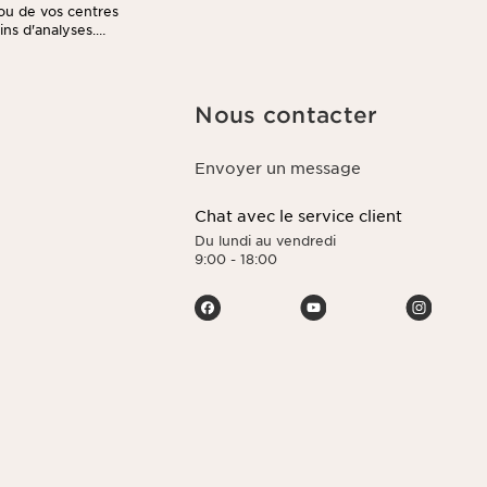
ou de vos centres
fins d'analyses.
ription présent
r le traitement de
er des offres
 votre programme
Nous contacter
 dernière
, de suppression
limitation de leur
Envoyer un message
z consulter notre
Chat avec le service client
Du lundi au vendredi
9:00 - 18:00