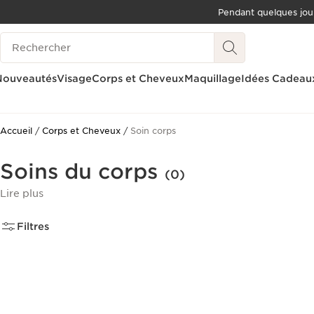
Pendant quelques jou
ALLER AU CONTENU
Historique des recherches
ALLER AU PIED DE PAGE
OUTIL D'ACCESSIBILITÉ
Nouveautés
Visage
Corps et Cheveux
Maquillage
Idées Cadeau
Accueil
Corps et Cheveux
Soin corps
Soins du corps
(0)
Lire plus
Filtres