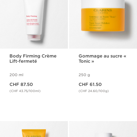
Body Firming Crème
Gommage au sucre «
Lift-fermeté
Tonic »
200 ml
250 g
Nouveau prix CHF 87.50
Nouveau prix CHF 61.50
CHF 87.50
CHF 61.50
(CHF 43.75/100ml)
(CHF 24.60/100g)