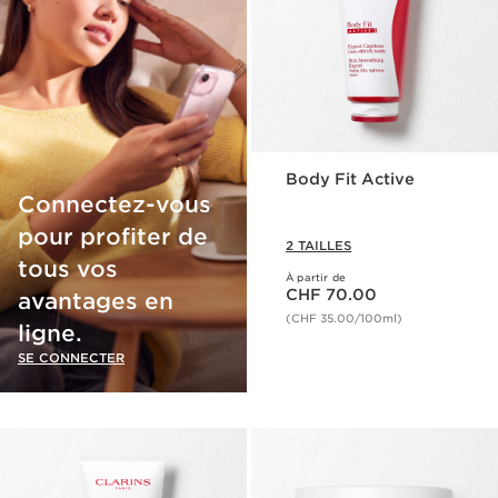
Body Fit Active
Connectez-vous
pour profiter de
2 TAILLES
tous vos
À partir de
Nouveau prix CHF 70.00
CHF 70.00
avantages en
(CHF 35.00/100ml)
ligne.
SE CONNECTER