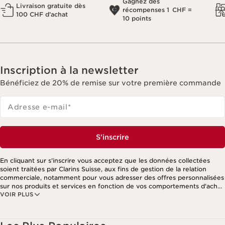
Gagnez des
Livraison gratuite dès
récompenses 1 CHF =
100 CHF d’achat
10 points
Inscription à la newsletter
Bénéficiez de 20% de remise sur votre première commande
Adresse e-mail
*
S'inscrire
En cliquant sur s'inscrire vous acceptez que les données collectées
soient traitées par Clarins Suisse, aux fins de gestion de la relation
commerciale, notamment pour vous adresser des offres personnalisées
sur nos produits et services en fonction de vos comportements d'achat,
VOIR PLUS
de vos habitudes et/ou de vos centres d'intérêts, y compris par
affichage sur les réseaux sociaux et les sites tiers, ainsi qu'à des fins
d'analyses. Vous pouvez retirer votre consentement à tout moment en
cliquant sur le lien de désinscription présent dans chaque newsletter.