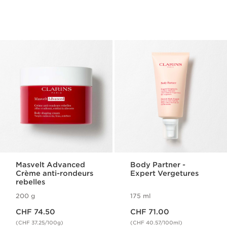
Masvelt Advanced
Body Partner -
Crème anti-rondeurs
Expert Vergetures
rebelles
200 g
175 ml
Nouveau prix CHF 74.50
Nouveau prix CHF 71.00
CHF 74.50
CHF 71.00
(CHF 37.25/100g)
(CHF 40.57/100ml)