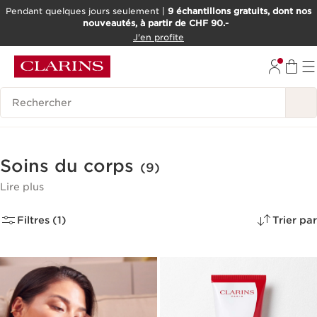
Pendant quelques jours seulement |
9 échantillons gratuits, dont nos
nouveautés, à partir de CHF 90.-
ALLER AU CONTENU
J'en profite
ALLER AU PIED DE PAGE
OUTIL D'ACCESSIBILITÉ
Historique des recherches
Soins du corps
(9)
Lire plus
Filtres (1)
Trier par