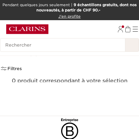
Pendant quelques jours seulement |
9 échantillons gratuits, dont nos
nouveautés, à partir de CHF 90.-
ALLER AU CONTENU
J'en profite
ALLER AU PIED DE PAGE
OUTIL D'ACCESSIBILITÉ
Historique des recherches
Soldes
(0)
Filtres
0 produit correspondant à votre sélection
Réinitialiser tous les filtres