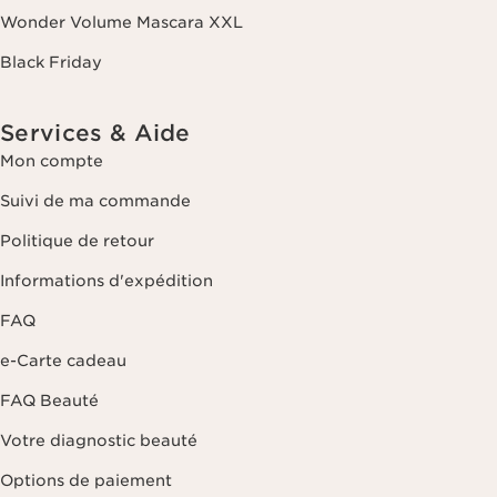
pouvez exercer ce droit en nous contactant. Pour en savoir plus,
Wonder Volume Mascara XXL
veuillez consulter notre politique de confidentialité
en cliquant ici
.
Black Friday
Services & Aide
Mon compte
Suivi de ma commande
Politique de retour
Informations d'expédition
FAQ
e-Carte cadeau
FAQ Beauté
Votre diagnostic beauté
Options de paiement