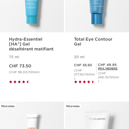
Hydra-Essentiel
Total Eye Contour
[HA²] Gel
Gel
désaltérant matifiant
75 ml
20 ml
Nouveau prix CHF 73.50
Nouveau prix CHF 55.50
Prix Sérénité CHF 49.95
CHF 49.95
CHF 55.50
CHF 73.50
PRIX MEMBRE
(CHF
(CHF 98.00/100ml)
(CHF
277.50/100ml
249.75/100ml
)
)
Nouveau
Nouveau