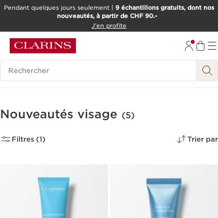
Pendant quelques jours seulement |
9 échantillons gratuits, dont nos
nouveautés, à partir de CHF 90.-
ALLER AU CONTENU
J'en profite
ALLER AU PIED DE PAGE
OUTIL D'ACCESSIBILITÉ
Historique des recherches
Nouveautés visage
(5)
Filtres (1)
Trier par