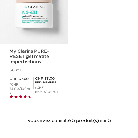
My Clarins PURE-
RESET gel matité
imperfections
50 ml
Nouveau prix CHF 37.00
Prix Sérénité CHF 33.30
CHF 33.30
CHF 37.00
PRIX MEMBRE
(CHF
(CHF
74.00/100ml
66.60/100ml)
)
Vous avez consulté 5 produit(s) sur 5