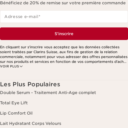
Bénéficiez de 20% de remise sur votre première commande
Adresse e-mail
*
S'inscrire
En cliquant sur s'inscrire vous acceptez que les données collectées
soient traitées par Clarins Suisse, aux fins de gestion de la relation
commerciale, notamment pour vous adresser des offres personnalisées
sur nos produits et services en fonction de vos comportements d'achat,
VOIR PLUS
de vos habitudes et/ou de vos centres d'intérêts, y compris par
affichage sur les réseaux sociaux et les sites tiers, ainsi qu'à des fins
d'analyses. Vous pouvez retirer votre consentement à tout moment en
cliquant sur le lien de désinscription présent dans chaque newsletter.
Les Plus Populaires
Ces informations sont traitées par Clarins et ses prestataires pour le
traitement de votre commande, à des fins de gestion de la relation
Double Serum - Traitement Anti-Age complet
client. Notamment pour vous proposer des offres personnalisées et/ou
pour gérer votre adhésion à notre Programme de fidélité et créer votre
Total Eye Lift
programme beauté personnalisé. Les données sont conservées
pendant trois ans à compter de votre dernière commande ou de votre
Lip Comfort Oil
dernier contact. Vous disposez d'un droit d'accès, de rectification, de
suppression et de portabilité des informations vous concernant ainsi
Lait Hydratant Corps Velours
que d'un droit d'opposition et de limitation de leur traitement. Vous