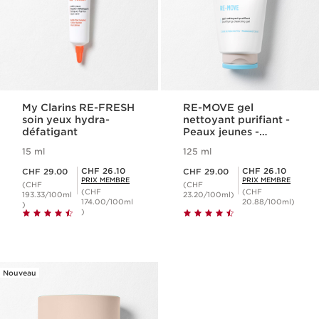
My Clarins RE-FRESH
RE-MOVE gel
soin yeux hydra-
nettoyant purifiant -
défatigant
Peaux jeunes -
Moussant
15 ml
125 ml
Nouveau prix CHF 29.00
Nouveau prix CHF 29.00
Prix Sérénité CHF 26.10
Prix Sérénité CHF 26.10
CHF 26.10
CHF 26.10
CHF 29.00
CHF 29.00
PRIX MEMBRE
PRIX MEMBRE
(CHF
(CHF
(CHF
(CHF
193.33/100ml
23.20/100ml)
174.00/100ml
20.88/100ml)
)
)
Nouveau