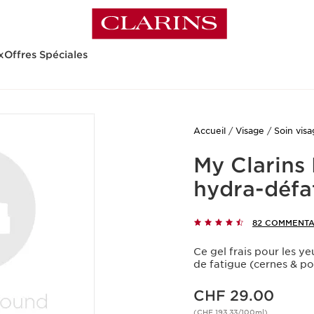
x
Offres Spéciales
Accueil
Visage
Soin vis
My Clarins
hydra-défa
82 COMMENTA
Ce gel frais pour les y
de fatigue (cernes & po
Nouveau prix CHF 29.00
CHF 29.00
(CHF 193.33/100ml)