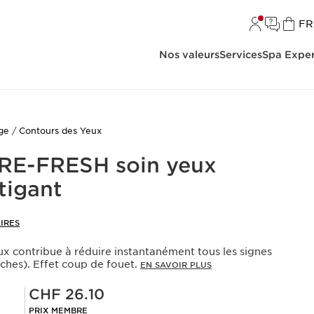
L
FR
Nos valeurs
Services
Spa Exper
age
Contours des Yeux
 RE-FRESH soin yeux
tigant
IRES
eux contribue à réduire instantanément tous les signes
ches). Effet coup de fouet.
EN SAVOIR PLUS
Prix Sérénité CHF 26.10
CHF 26.10
PRIX MEMBRE