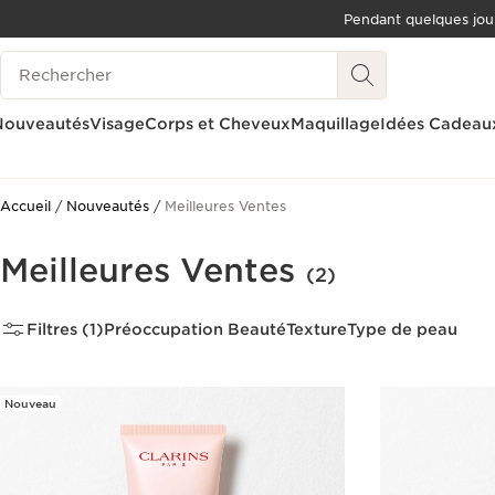
Pendant quelques jou
ALLER AU CONTENU
Historique des recherches
ALLER AU PIED DE PAGE
OUTIL D'ACCESSIBILITÉ
Nouveautés
Visage
Corps et Cheveux
Maquillage
Idées Cadeau
Accueil
Nouveautés
Meilleures Ventes
Meilleures Ventes
(2)
Filtres (1)
Préoccupation Beauté
Texture
Type de peau
Nouveau