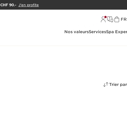
e CHF 90.-
J'en profite
L
FR
Nos valeurs
Services
Spa Exper
Trier par