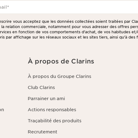
ail
*
inscrire vous acceptez que les données collectées soient traitées par Cla
e la relation commerciale, notamment pour vous adresser des offres per
ervices en fonction de vos comportements d'achat, de vos habitudes et/
is par affichage sur les réseaux sociaux et les sites tiers, ainsi qu'à des 
er votre consentement à tout moment en cliquant sur le lien de désinsc
tter. Ces informations sont traitées par Clarins et ses prestataires pou
 des fins de gestion de la relation client. Notamment pour vous propos
/ou pour gérer votre adhésion à notre Programme de fidélité et créer
À propos de Clarins
sé. Les données sont conservées pendant trois ans à compter de votre
tre dernier contact. Vous disposez d'un droit d'accès, de rectification
des informations vous concernant ainsi que d'un droit d'opposition et de 
À propos du Groupe Clarins
pouvez exercer ce droit en nous contactant. Pour en savoir plus, veuille
dentialité
en cliquant ici
.
Club Clarins
Parrainer un ami
on
Actions responsables
Traçabilité des produits
Recrutement