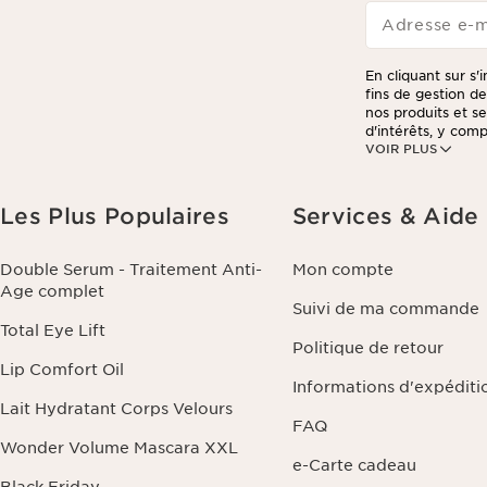
Adresse e-m
En cliquant sur s'
fins de gestion d
nos produits et s
d'intérêts, y compr
VOIR PLUS
Vous pouvez retir
dans chaque newsle
votre commande, à
personnalisées et
Les Plus Populaires
Services & Aide
beauté personnali
commande ou de vo
et de portabilité 
Double Serum - Traitement Anti-
Mon compte
traitement. Vous 
Age complet
politique de confi
Suivi de ma commande
Total Eye Lift
Politique de retour
Lip Comfort Oil
Informations d'expéditi
Lait Hydratant Corps Velours
FAQ
Wonder Volume Mascara XXL
e-Carte cadeau