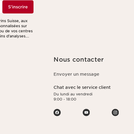
S'inscrire
rins Suisse, aux
sonnalisées sur
ou de vos centres
fins d'analyses.
ription présent
r le traitement de
er des offres
 votre programme
Nous contacter
 dernière
, de suppression
limitation de leur
Envoyer un message
z consulter notre
Chat avec le service client
Du lundi au vendredi
9:00 - 18:00