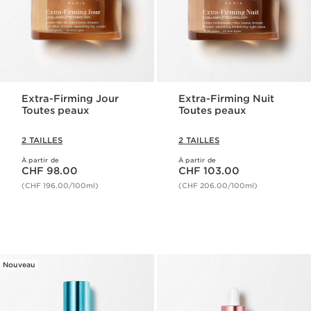
Extra-Firming Jour
Extra-Firming Nuit
Toutes peaux
Toutes peaux
2 TAILLES
2 TAILLES
À partir de
À partir de
Nouveau prix CHF 98.00
Nouveau prix CHF 103.00
CHF 98.00
CHF 103.00
(CHF 196.00/100ml)
(CHF 206.00/100ml)
Nouveau