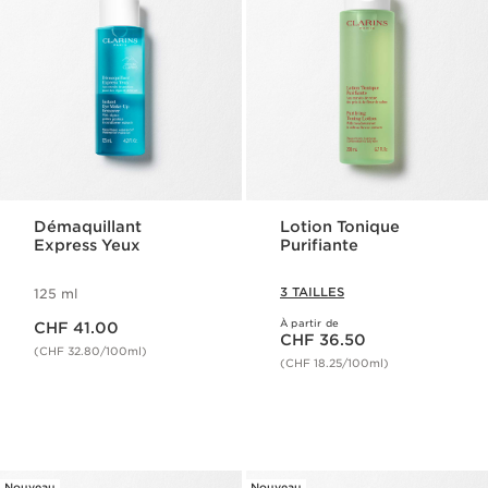
Démaquillant
Lotion Tonique
Express Yeux
Purifiante
3 TAILLES
125 ml
Nouveau prix CHF 41.00
À partir de
CHF 41.00
Nouveau prix CHF 36.50
CHF 36.50
(CHF 32.80/100ml)
(CHF 18.25/100ml)
Nouveau
Nouveau