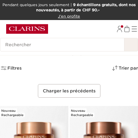
Pendant quelques jours seulement |
9 échantillons gratuits, dont nos
nouveautés, à partir de CHF 90.-
ALLER AU CONTENU
J'en profite
ALLER AU PIED DE PAGE
OUTIL D'ACCESSIBILITÉ
Historique des recherches
Meilleures Ventes
(67)
Filtres
Trier par
Charger les précédents
Nouveau
Nouveau
Rechargeable
Rechargeable