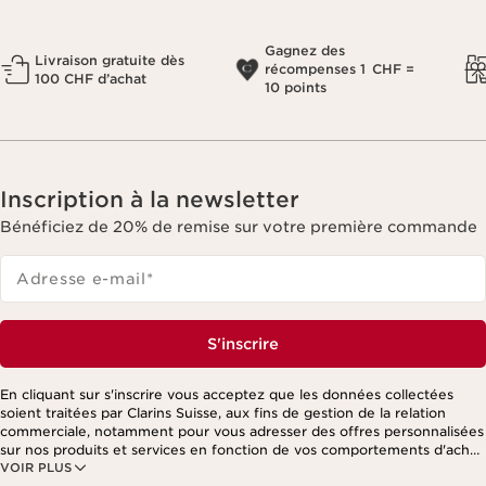
Gagnez des
Livraison gratuite dès
récompenses 1 CHF =
100 CHF d’achat
10 points
Inscription à la newsletter
Bénéficiez de 20% de remise sur votre première commande
Adresse e-mail
*
S'inscrire
En cliquant sur s'inscrire vous acceptez que les données collectées
soient traitées par Clarins Suisse, aux fins de gestion de la relation
commerciale, notamment pour vous adresser des offres personnalisées
sur nos produits et services en fonction de vos comportements d'achat,
VOIR PLUS
de vos habitudes et/ou de vos centres d'intérêts, y compris par