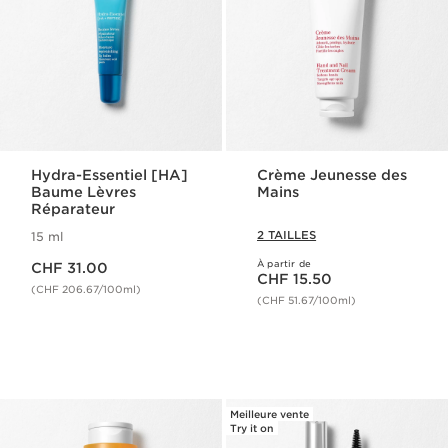
Hydra-Essentiel [HA]
Crème Jeunesse des
Baume Lèvres
Mains
Réparateur
2 TAILLES
15 ml
Nouveau prix CHF 31.00
À partir de
CHF 31.00
Nouveau prix CHF 15.50
CHF 15.50
(CHF 206.67/100ml)
(CHF 51.67/100ml)
Meilleure vente
Try it on