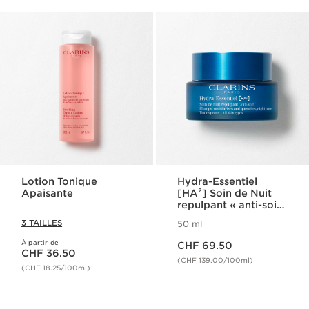
Lotion Tonique
Hydra-Essentiel
Apaisante
[HA²] Soin de Nuit
repulpant « anti-soif
»
3 TAILLES
50 ml
Nouveau prix CHF 69.50
À partir de
Nouveau prix CHF 36.50
CHF 69.50
CHF 36.50
(CHF 139.00/100ml)
(CHF 18.25/100ml)