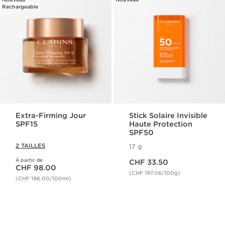
Rechargeable
Extra-Firming Jour
Stick Solaire Invisible
SPF15
Haute Protection
SPF50
2 TAILLES
17 g
Nouveau prix CHF 33.50
À partir de
Nouveau prix CHF 98.00
CHF 33.50
CHF 98.00
(CHF 197.06/100g)
(CHF 196.00/100ml)