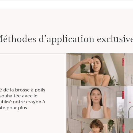
Le plus Clarins
Sa brosse innovante* 
l'arcade sourcilière. El
poils et délivrer la ju
définir et structurer le
éthodes d’application exclusiv
é de la brosse à poils
 souhaitée avec le
utilisé notre crayon à
te pour plus