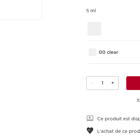
5 ml
00 clear
-
1
+
V
Voir le panier
Ce produit est disp
L’achat de ce prod