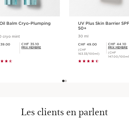
 Oil Balm Cryo-Plumping
UV Plus Skin Barrier SP
50+
30 ml
0 cryo mint
.00
Nouveau prix CHF 49.00
Prix Sérénité CHF 35.10
Prix Sérénité CHF 44.10
CHF 35.10
CHF 44.10
39.00
CHF 49.00
PRIX MEMBRE
PRIX MEMBRE
(CHF
(CHF
163.33/100ml)
147.00/100ml
Aperçu rapide
Aperçu rapid
Les clients en parlent