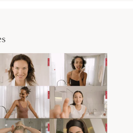
double face est spécialement développée pour épouser
le combine des fibres courtes d'un côté pour définir les
ste dose de formule et une forme arquée de l'autre pour
 sourcil instantanément.*At Clarins
es