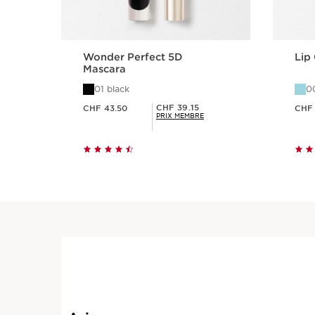
Wonder Perfect 5D
Lip
Mascara
01 black
0
Nouveau prix CHF 43.50
Nouveau prix CHF 39
Prix Sérénité CHF 39.15
CHF 39.15
CHF 43.50
CHF 
PRIX MEMBRE
Aperçu rapide