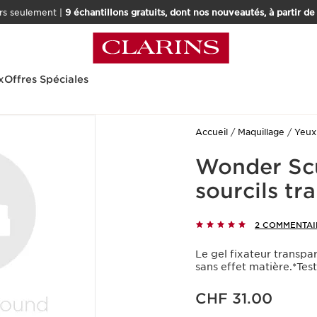
rs seulement |
9 échantillons gratuits, dont nos nouveautés, à partir d
x
Offres Spéciales
Accueil
Maquillage
Yeux
Wonder Scu
sourcils tr
2 COMMENTAI
Le gel fixateur transpar
sans effet matière.*Tes
Nouveau prix CHF 31.00
CHF 31.00