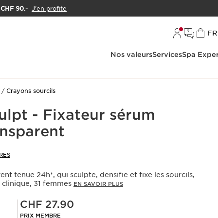
e CHF 90.-
J'en profite
L
FR
Nos valeurs
Services
Spa Exper
Crayons sourcils
lpt - Fixateur sérum
ansparent
RES
ent tenue 24h*, qui sculpte, densifie et fixe les sourcils,
t clinique, 31 femmes
EN SAVOIR PLUS
Prix Sérénité CHF 27.90
CHF 27.90
PRIX MEMBRE