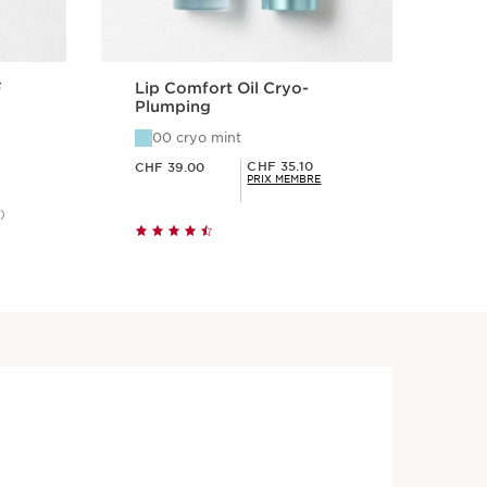
F
Lip Comfort Oil Cryo-
Wo
Plumping
XX
00 cryo mint
0
Nouveau prix CHF 39.00
Nouveau prix CHF
Prix Sérénité CHF 35.10
CHF 35.10
CHF 39.00
CHF
PRIX MEMBRE
)
e
Aperçu rapide