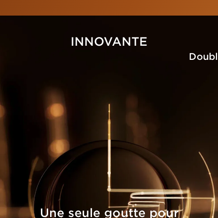
INNOVANTE
Doubl
Une seule goutte pour