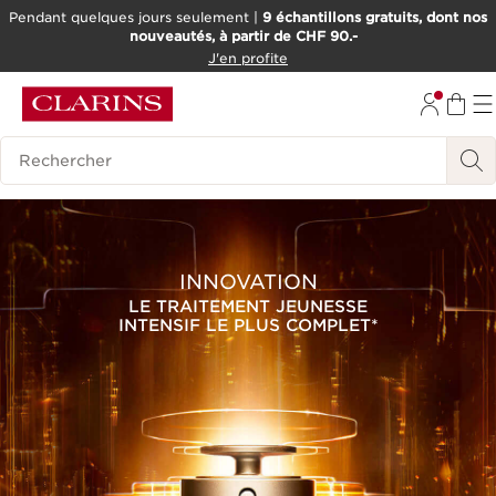
Pendant quelques jours seulement |
9 échantillons gratuits, dont nos
nouveautés, à partir de CHF 90.-
ALLER AU CONTENU
J'en profite
ALLER AU PIED DE PAGE
OUTIL D'ACCESSIBILITÉ
Historique des recherches
INNOVATION
LE TRAITEMENT JEUNESSE
INTENSIF LE PLUS COMPLET*