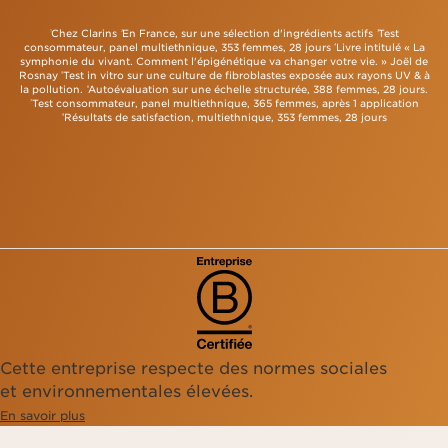
Le Double Serum adresse facilement à votre routine
un soin complet.
de soin quotidienne. Il contient un mélange unique
Chez Clarins
En France, sur une sélection d'ingrédients actifs
Test
¹
²
³
d'ingrédients anti-âge qui donne à votre peau
consommateur, panel multiethnique, 353 femmes, 28 jours
Livre intitulé « La
⁴
un aspect plus jeune et plus éclatant. La texture
symphonie du vivant. Comment l'épigénétique va changer votre vie. » Joël de
du sérum pénètre rapidement, ce qui le rend facile
Rosnay
Test in vitro sur une culture de fibroblastes exposée aux rayons UV & à
⁵
à utiliser. Le Double Serum agit en harmonie avec
la pollution.
Autoévaluation sur une échelle structurée, 388 femmes, 28 jours.
⁶
les fonctions naturelles de votre peau, en lui apportant
Test consommateur, panel multiethnique, 365 femmes, après 1 application
⁷
hydratation, nutrition et protection. Pour des résultats
Résultats de satisfaction, multiethnique, 353 femmes, 28 jours
⁸
optimaux, utilisez le Double Serum deux fois par jour,
matin et soir. Votre peau paraîtra plus ferme, plus
éclatante et les rides seront visiblement réduites.
Cette entreprise respecte des normes sociales
et environnementales élevées.
En savoir plus