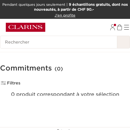
Pendant quelques jours seulement |
9 échantillons gratuits, dont nos
nouveautés, à partir de CHF 90.-
ALLER AU CONTENU
J'en profite
ALLER AU PIED DE PAGE
OUTIL D'ACCESSIBILITÉ
Historique des recherches
Commitments
(0)
Filtres
0 produit correspondant à votre sélection
Réinitialiser tous les filtres