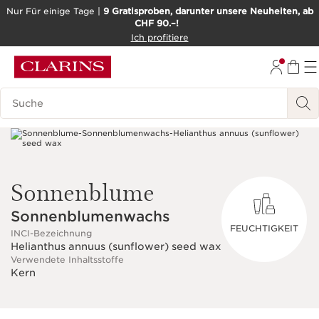
Nur Für einige Tage |
9 Gratisproben, darunter unsere Neuheiten, ab
CHF 90.–!
WEITER ZUM INHALT
Ich profitiere
ZUM FOOTER GEHEN
BARRIEREFREIHEITSWERKZEUG
Legende suchen
Sonnenblume
Sonnenblumenwachs
FEUCHTIGKEIT
INCI-Bezeichnung
Helianthus annuus (sunflower) seed wax
Verwendete Inhaltsstoffe
Kern