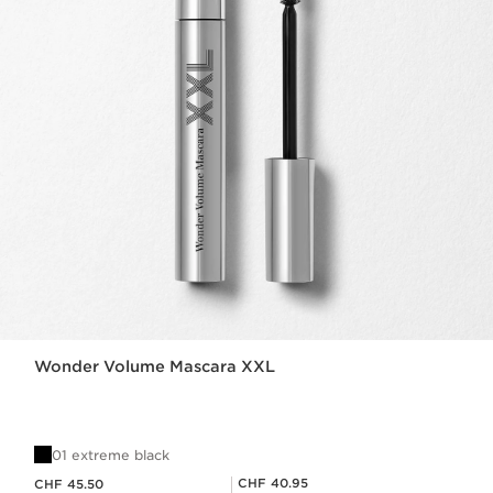
Wonder Volume Mascara XXL
01 extreme black
Aktueller Preis CHF 45.50
Mitgliederpreis CHF 40.95
CHF 40.95
CHF 45.50