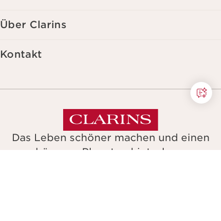
Über Clarins
Kontakt
Das Leben schöner machen und einen
schöneren Planeten hinterlassen.
Copyright © Clarins. Alle Rechte vorbehalten.
Allgemeine Geschaeftsbedingungen
Datenschutzerklaerung
Impressum & AGB
Barrierefreiheit : nicht konform
avigieren Sie zu