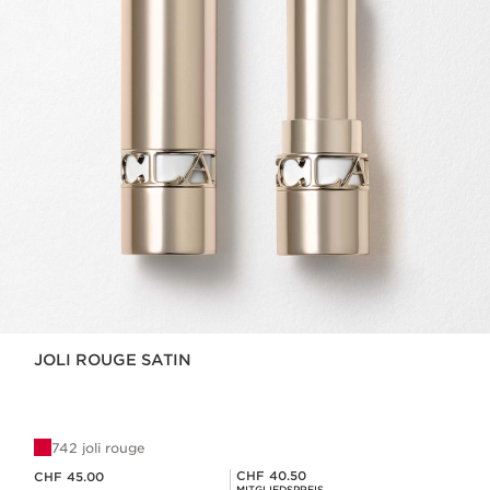
JOLI ROUGE SATIN
742 joli rouge
Aktueller Preis CHF 45.00
Mitgliederpreis CHF 40.50
CHF 40.50
CHF 45.00
MITGLIEDSPREIS