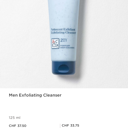
Men Exfoliating Cleanser
125 ml
Aktueller Preis CHF 37.50
Mitgliederpreis CHF 33.75
CHF 33.75
CHF 37.50