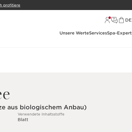
h profitiere
S
DE
Unsere Werte
Services
Spa-Expert
ee
nze aus biologischem Anbau)
Verwendete Inhaltsstoffe
Blatt