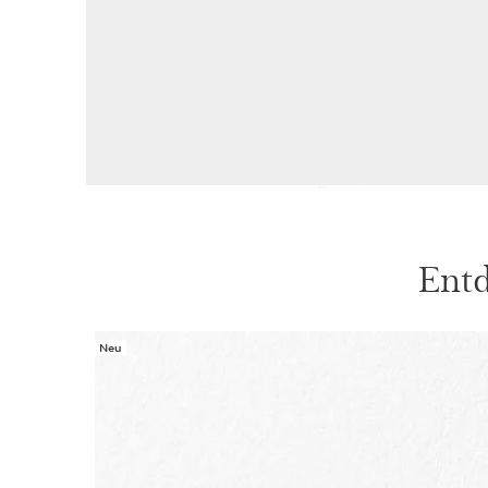
Entd
Neu
WEITER ZUM INHALT