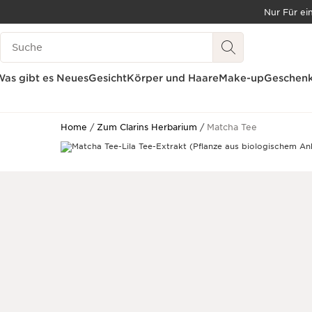
Nur Für ei
WEITER ZUM INHALT
Legende suchen
ZUM FOOTER GEHEN
BARRIEREFREIHEITSWERKZEUG
as gibt es Neues
Gesicht
Körper und Haare
Make-up
Geschenk
Home
Zum Clarins Herbarium
Matcha Tee