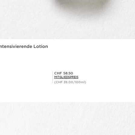
intensivierende Lotion
Mitgliederpreis CHF 58.50
CHF 58.50
MITGLIEDSPREIS
(CHF 39.00/100ml)
Schnellansicht