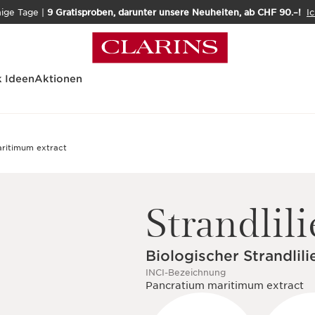
nige Tage |
9 Gratisproben, darunter unsere Neuheiten, ab CHF 90.–!
Ic
 Ideen
Aktionen
Strandlili
Biologischer Strandlili
INCI-Bezeichnung
Pancratium maritimum extract