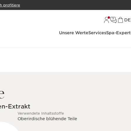
h profitiere
S
DE
Unsere Werte
Services
Spa-Expert
e
en-Extrakt
Verwendete Inhaltsstoffe
Oberirdische blühende Teile