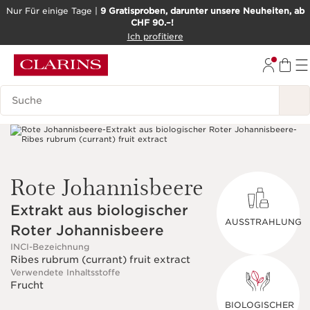
Nur Für einige Tage |
9 Gratisproben, darunter unsere Neuheiten, ab
CHF 90.–!
WEITER ZUM INHALT
Ich profitiere
ZUM FOOTER GEHEN
BARRIEREFREIHEITSWERKZEUG
Legende suchen
Rote Johannisbeere
Extrakt aus biologischer
AUSSTRAHLUNG
Roter Johannisbeere
INCI-Bezeichnung
Ribes rubrum (currant) fruit extract
Verwendete Inhaltsstoffe
Frucht
BIOLOGISCHER