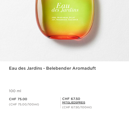
Eau des Jardins - Belebender Aromaduft
100 ml
Aktueller Preis CHF 75.00
Mitgliederpreis CHF 67.50
CHF 67.50
CHF 75.00
MITGLIEDSPREIS
(CHF 75.00/100ml)
(CHF 67.50/100ml)