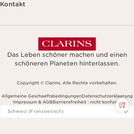
Kontakt
Das Leben schöner machen und einen
schöneren Planeten hinterlassen.
Copyright © Clarins. Alle Rechte vorbehalten.
Allgemeine Geschaeftsbedingungen
Datenschutzerklaerung
Impressum & AGB
Barrierefreiheit : nicht konform
avigieren Sie zu
Schweiz (Franzoesisch)