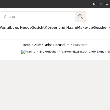
Nur Für ei
WEITER ZUM INHALT
Legende suchen
ZUM FOOTER GEHEN
BARRIEREFREIHEITSWERKZEUG
as gibt es Neues
Gesicht
Körper und Haare
Make-up
Geschenk
Home
Zum Clarins Herbarium
Pfahlrohr