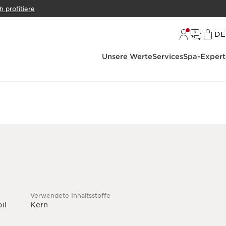
h profitiere
S
DE
Unsere Werte
Services
Spa-Expert
Verwendete Inhaltsstoffe
il
Kern