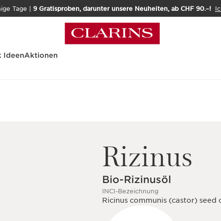
nige Tage |
9 Gratisproben, darunter unsere Neuheiten, ab CHF 90.–!
Ic
 Ideen
Aktionen
Rizinus
Bio-Rizinusöl
INCI-Bezeichnung
Ricinus communis (castor) seed o