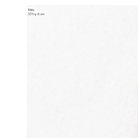
Neu
WEITER ZUM INHALT
Try it on