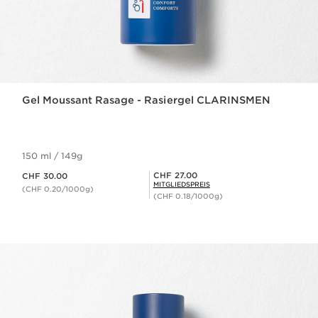
Gel Moussant Rasage - Rasiergel CLARINSMEN
150 ml / 149g
Aktueller Preis CHF 30.00
Mitgliederpreis CHF 27.00
CHF 27.00
CHF 30.00
MITGLIEDSPREIS
(CHF 0.20/1000g)
(CHF 0.18/1000g)