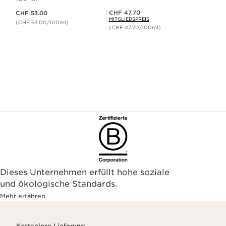
Aktueller Preis CHF 53.00
Mitgliederpreis CHF 47.70
CHF 47.70
CHF 53.00
MITGLIEDSPREIS
(CHF 53.00/100ml)
(CHF 47.70/100ml)
Dieses Unternehmen erfüllt hohe soziale
und ökologische Standards.
Mehr erfahren
Kostenlose Lieferung