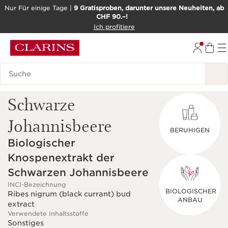
Nur Für einige Tage |
9 Gratisproben, darunter unsere Neuheiten, ab
CHF 90.–!
WEITER ZUM INHALT
Ich profitiere
ZUM FOOTER GEHEN
BARRIEREFREIHEITSWERKZEUG
Legende suchen
Schwarze
Johannisbeere
BERUHIGEN
Biologischer
Knospenextrakt der
Schwarzen Johannisbeere
INCI-Bezeichnung
BIOLOGISCHER
Ribes nigrum (black currant) bud
ANBAU
extract
Verwendete Inhaltsstoffe
Sonstiges