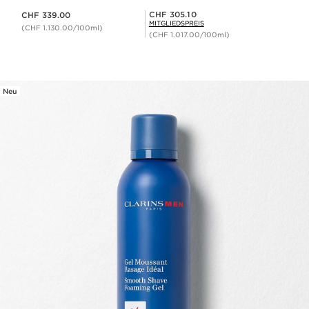
Aktueller Preis CHF 339.00
Mitgliederpreis CHF 305.10
CHF 305.10
CHF 339.00
MITGLIEDSPREIS
(CHF 1.130.00/100ml)
(CHF 1.017.00/100ml)
Neu