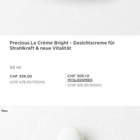
Precious La Crème Bright - Gesichtscreme für
Strahlkraft & neue Vitalität
50 ml
Aktueller Preis CHF 339.00
Mitgliederpreis CHF 305.10
CHF 305.10
CHF 339.00
MITGLIEDSPREIS
(CHF 678.00/100ml)
(CHF 610.20/100ml)
Neu