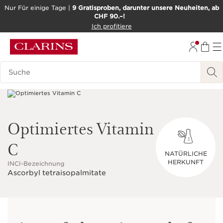
Nur Für einige Tage |
9 Gratisproben, darunter unsere Neuheiten, ab
CHF 90.–!
WEITER ZUM INHALT
Ich profitiere
ZUM FOOTER GEHEN
BARRIEREFREIHEITSWERKZEUG
Legende suchen
Optimiertes Vitamin
C
NATÜRLICHE
HERKUNFT
INCI-Bezeichnung
Ascorbyl tetraisopalmitate