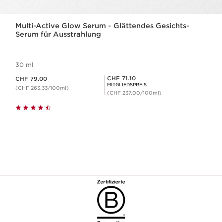
Multi-Active Glow Serum - Glättendes Gesichts-
Serum für Ausstrahlung
30 ml
Aktueller Preis CHF 79.00
Mitgliederpreis CHF 71.10
CHF 71.10
CHF 79.00
MITGLIEDSPREIS
(CHF 263.33/100ml)
(CHF 237.00/100ml)