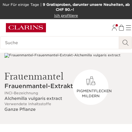
Nur Für einige Tage |
9 Gratisproben, darunter unsere Neuheiten, ab
CHF 90.–!
WEITER ZUM INHALT
Ich profitiere
ZUM FOOTER GEHEN
BARRIEREFREIHEITSWERKZEUG
Legende suchen
Frauenmantel
Frauenmantel-Extrakt
PIGMENTFLECKEN
INCI-Bezeichnung
MILDERN
Alchemilla vulgaris extract
Verwendete Inhaltsstoffe
Ganze Pflanze