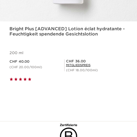
Bright Plus [ADVANCED] Lotion éclat hydratante -
Feuchtigkeit spendende Gesichtslotion
200 ml
Aktueller Preis CHF 40.00
Mitgliederpreis CHF 36.00
CHF 36.00
CHF 40.00
MITGLIEDSPREIS
(CHF 20.00/100ml)
(CHF 18.00/100ml)