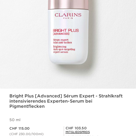
Bright Plus [Advanced] Sérum Expert - Strahlkraft
intensivierendes Experten-Serum bei
Pigmentflecken
50 ml
Aktueller Preis CHF 115.00
Mitgliederpreis CHF 103.50
CHF 103.50
CHF 115.00
MITGLIEDSPREIS
(CHF 230.00/100ml)