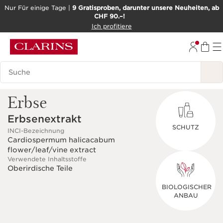
Nur Für einige Tage |
9 Gratisproben, darunter unsere Neuheiten, ab
CHF 90.–!
WEITER ZUM INHALT
Ich profitiere
ZUM FOOTER GEHEN
BARRIEREFREIHEITSWERKZEUG
Legende suchen
Erbse
Erbsenextrakt
SCHUTZ
INCI-Bezeichnung
Cardiospermum halicacabum
flower/leaf/vine extract
Verwendete Inhaltsstoffe
Oberirdische Teile
BIOLOGISCHER
ANBAU