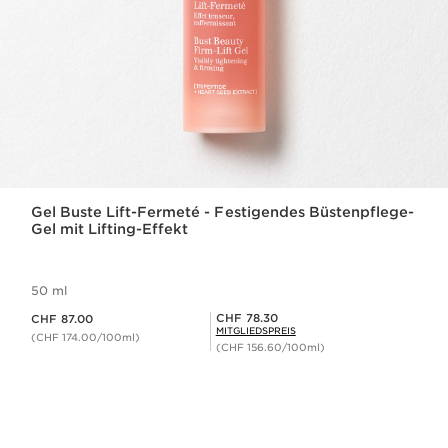
Gel Buste Lift-Fermeté - Festigendes Büstenpflege-
Gel mit Lifting-Effekt
50 ml
Aktueller Preis CHF 87.00
Mitgliederpreis CHF 78.30
CHF 78.30
CHF 87.00
MITGLIEDSPREIS
(CHF 174.00/100ml)
(CHF 156.60/100ml)