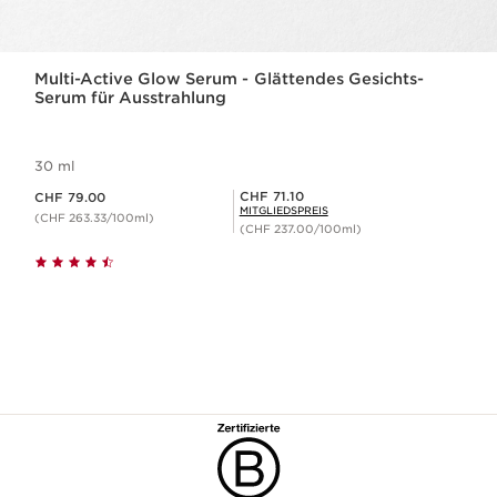
Multi-Active Glow Serum - Glättendes Gesichts-
Serum für Ausstrahlung
30 ml
Aktueller Preis CHF 79.00
Mitgliederpreis CHF 71.10
CHF 71.10
CHF 79.00
MITGLIEDSPREIS
(CHF 263.33/100ml)
(CHF 237.00/100ml)