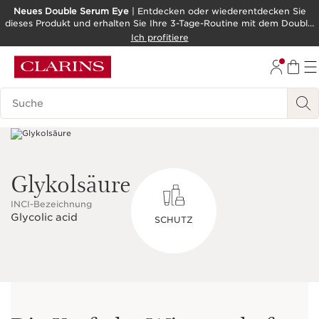
Neues Double Serum Eye
| Entdecken oder wiederentdecken Sie
dieses Produkt und erhalten Sie Ihre 3-Tage-Routine mit dem Double
WEITER ZUM INHALT
Serum als Geschenk!
Ich profitiere
ZUM FOOTER GEHEN
BARRIEREFREIHEITSWERKZEUG
Legende suchen
Glykolsäure
INCI-Bezeichnung
Glycolic acid
SCHUTZ