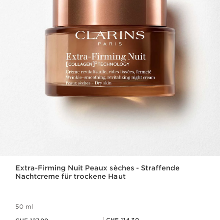
Extra-Firming Nuit Peaux sèches - Straffende
Nachtcreme für trockene Haut
50 ml
Aktueller Preis CHF 127.00
Mitgliederpreis CHF 114.30