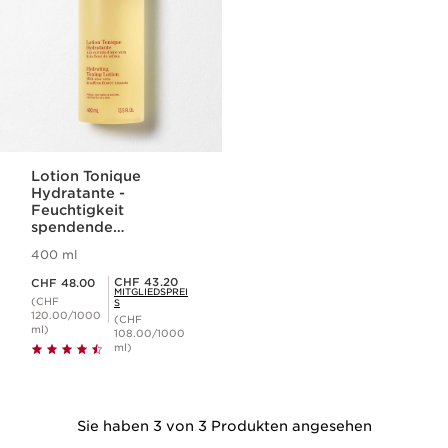
Lotion Tonique
Hydratante -
Feuchtigkeit
spendende
Gesichtslotion für
400 ml
normale bis trockene
Aktueller Preis CHF 48.00
Haut
Mitgliederpreis CHF 43.20
CHF 43.20
CHF 48.00
MITGLIEDSPREI
(CHF
S
120.00/1000
(CHF
ml)
108.00/1000
ml)
Sie haben 3 von 3 Produkten angesehen