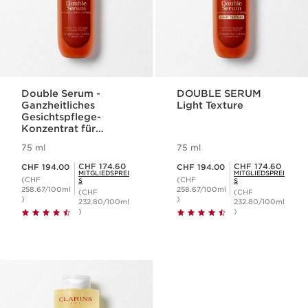
Double Serum -
DOUBLE SERUM
Ganzheitliches
Light Texture
Gesichtspflege-
Konzentrat für
jugendliche Haut
75 ml
75 ml
Aktueller Preis CHF 194.00
Aktueller Preis CHF 194.00
Mitgliederpreis CHF 174.60
Mitgliederpreis CHF 174.60
CHF 174.60
CHF 174.60
CHF 194.00
CHF 194.00
MITGLIEDSPREI
MITGLIEDSPREI
(CHF
(CHF
S
S
258.67/100ml
258.67/100ml
(CHF
(CHF
)
)
232.80/100ml
232.80/100ml
)
)