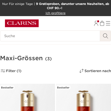
Nur Für einige Tage |
9 Gratisproben, darunter unsere Neuheiten, ab
CHF 90.–!
WEITER ZUM INHALT
Ich profitiere
ZUM FOOTER GEHEN
BARRIEREFREIHEITSWERKZEUG
Legende suchen
Maxi-Grössen
(3)
Filter (1)
Sortieren nach
Bestseller
Bestseller