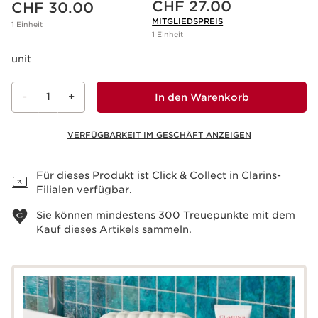
Mitgliederpreis CHF 27.00
CHF 27.00
CHF 30.00
MITGLIEDSPREIS
1 Einheit
1 Einheit
unit
-
1
+
In den Warenkorb
VERFÜGBARKEIT IM GESCHÄFT ANZEIGEN
Warenkorb anzeigen
Für dieses Produkt ist Click & Collect in Clarins-
Filialen verfügbar.
Sie können mindestens
300
Treuepunkte mit dem
Kauf dieses Artikels sammeln.