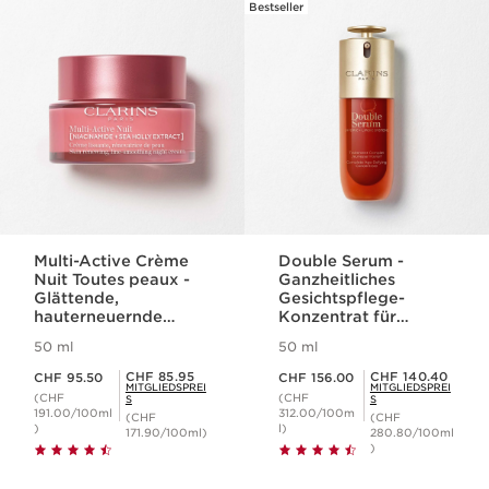
Nicht auf Lager
Bestseller
WEITER ZUM INHALT
1 item
Was macht es so besonders?
Erste Fältchen werden gemildert
Die Ausstrahlung wird verstärkt
Die Lippen wirken voller
Multi-Active Crème
Double Serum -
Nuit Toutes peaux -
Ganzheitliches
Glättende,
Gesichtspflege-
hauterneuernde
Konzentrat für
Nachtcreme für das
jugendliche Haut
50 ml
50 ml
Gesicht für jeden
Aktueller Preis CHF 95.50
Aktueller Preis CHF 156.00
Hauttyp
Mitgliederpreis CHF 85.95
Mitgliederpreis CHF 140.40
CHF 85.95
CHF 140.40
CHF 95.50
CHF 156.00
MITGLIEDSPREI
MITGLIEDSPREI
(CHF
(CHF
S
S
191.00/100ml
312.00/100m
(CHF
(CHF
)
l)
171.90/100ml)
280.80/100ml
)