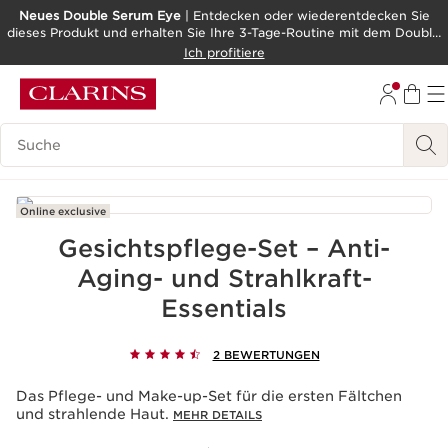
Neues Double Serum Eye
| Entdecken oder wiederentdecken Sie
dieses Produkt und erhalten Sie Ihre 3-Tage-Routine mit dem Double
WEITER ZUM INHALT
Serum als Geschenk!
Ich profitiere
ZUM FOOTER GEHEN
BARRIEREFREIHEITSWERKZEUG
Legende suchen
Online exclusive
Gesichtspflege-Set – Anti-
Aging- und Strahlkraft-
Essentials
2 BEWERTUNGEN
Das Pflege- und Make-up-Set für die ersten Fältchen
und strahlende Haut.
MEHR DETAILS
Aktueller Preis CHF 30.00