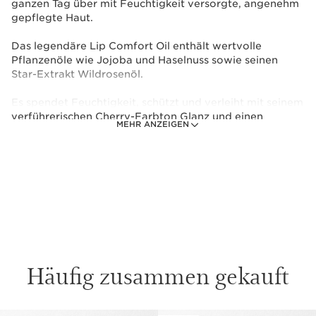
ganzen Tag über mit Feuchtigkeit versorgte, angenehm
gepflegte Haut.
Das legendäre Lip Comfort Oil enthält wertvolle
Pflanzenöle wie Jojoba und Haselnuss sowie seinen
Star-Extrakt Wildrosenöl.
Es spendet Feuchtigkeit, schützt und verleiht mit seinem
verführerischen Cherry-Farbton Glanz und einen
MEHR ANZEIGEN
Plumping-Effekt* in nur einem Schritt.
*aufpolsternd
Dieses Set beinhaltet:
Multi Active Day Cream 15ml
Nicht auf Lager
1 item
Häufig zusammen gekauft
LIP COMFORT OIL 03 MINIATURE