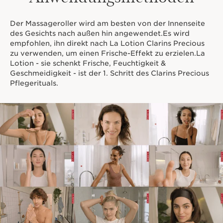
Anzeichen von Müdigkeit zu glätten. Er trägt auch dazu
bei, die Haut sichtbar aufzupolstern.
Das Clarins Plus
Der Massageroller wird am besten von der Innenseite
des Gesichts nach außen hin angewendet.Es wird
Dieser Massageroller ist maßgeschneidert für die
empfohlen, ihn direkt nach La Lotion Clarins Precious
Gesichtsmassage und sehr angenehm in der
zu verwenden, um einen Frische-Effekt zu erzielen.La
Anwendung. Der Abstand der Kugeln ist ideal
Lotion - sie schenkt Frische, Feuchtigkeit &
konzipiert, sodaß der Roller perfekt über die Haut
Geschmeidigkeit - ist der 1. Schritt des Clarins Precious
gleitet, ohne dass ein unangenehmes Gefühl entsteht.
Pflegerituals.