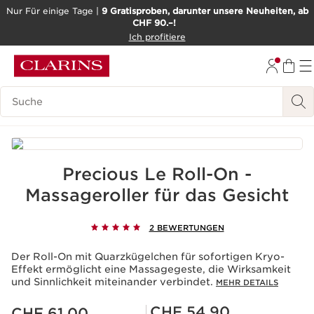
Nur Für einige Tage |
9 Gratisproben, darunter unsere Neuheiten, ab
CHF 90.–!
WEITER ZUM INHALT
Ich profitiere
ZUM FOOTER GEHEN
BARRIEREFREIHEITSWERKZEUG
Legende suchen
Precious Le Roll-On -
Massageroller für das Gesicht
2 BEWERTUNGEN
Der Roll-On mit Quarzkügelchen für sofortigen Kryo-
Effekt ermöglicht eine Massagegeste, die Wirksamkeit
und Sinnlichkeit miteinander verbindet.
MEHR DETAILS
Aktueller Preis CHF 61.00
Mitgliederpreis CHF 54.90
CHF 54.90
CHF 61.00