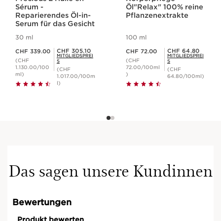
Sérum -
Öl"Relax" 100% reine
Reparierendes Öl-in-
Pflanzenextrakte
Serum für das Gesicht
30 ml
100 ml
Aktueller Preis CHF 339.00
Aktueller Preis CHF 72.00
Mitgliederpreis CHF 305.10
Mitgliederpreis CHF 64.80
CHF 305.10
CHF 64.80
CHF 339.00
CHF 72.00
MITGLIEDSPREI
MITGLIEDSPREI
(CHF
(CHF
S
S
1.130.00/100
72.00/100ml
(CHF
(CHF
ml)
)
1.017.00/100m
64.80/100ml)
l)
Das sagen unsere Kundinnen