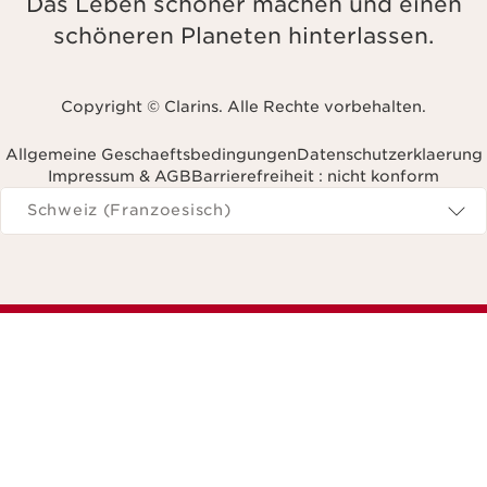
Das Leben schöner machen und einen
schöneren Planeten hinterlassen.
Copyright © Clarins. Alle Rechte vorbehalten.
Allgemeine Geschaeftsbedingungen
Datenschutzerklaerung
Impressum & AGB
Barrierefreiheit : nicht konform
avigieren Sie zu
Schweiz (Franzoesisch)