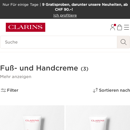
Nur Für einige Tage |
9 Gratisproben, darunter unsere Neuheiten, ab
CHF 90.–!
WEITER ZUM INHALT
Ich profitiere
ZUM FOOTER GEHEN
BARRIEREFREIHEITSWERKZEUG
Legende suchen
Fuß- und Handcreme
(3)
Mehr anzeigen
Filter
Sortieren nach