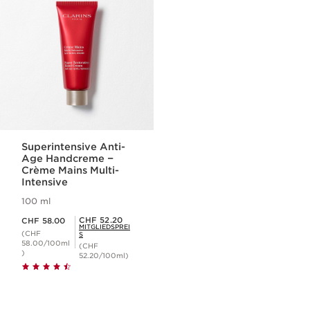
Superintensive Anti-
Age Handcreme −
Crème Mains Multi-
Intensive
100 ml
Aktueller Preis CHF 58.00
Mitgliederpreis CHF 52.20
CHF 52.20
CHF 58.00
MITGLIEDSPREI
(CHF
S
58.00/100ml
(CHF
)
52.20/100ml)