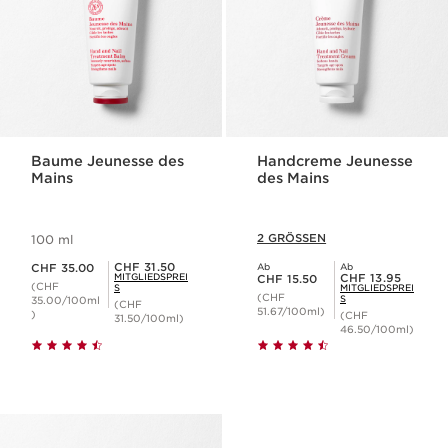
Baume Jeunesse des
Handcreme Jeunesse
Mains
des Mains
2 GRÖSSEN
100 ml
Aktueller Preis CHF 35.00
Mitgliederpreis CHF 31.50
CHF 31.50
CHF 35.00
Ab
Ab
Aktueller Preis CHF 15.50
Mitgliederpreis CHF 13.95
MITGLIEDSPREI
CHF 13.95
CHF 15.50
(CHF
S
MITGLIEDSPREI
(CHF
S
35.00/100ml
(CHF
51.67/100ml)
)
(CHF
31.50/100ml)
46.50/100ml)