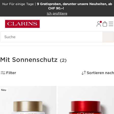
Nur Für einige Tage |
9 Gratisproben, darunter unsere Neuheiten, ab
CHF 90.–!
WEITER ZUM INHALT
Ich profitiere
ZUM FOOTER GEHEN
BARRIEREFREIHEITSWERKZEUG
Legende suchen
Mit Sonnenschutz
(2)
Filter
Sortieren nach
Neu