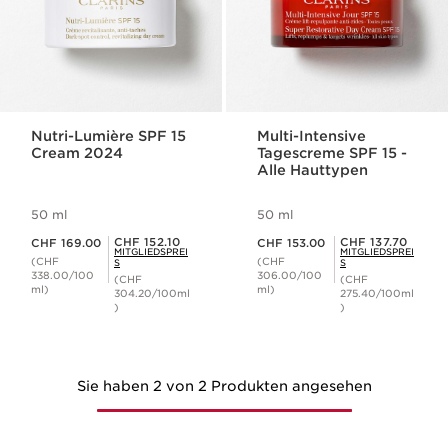
Nutri-Lumière SPF 15
Multi-Intensive
Cream 2024
Tagescreme SPF 15 -
Alle Hauttypen
50 ml
50 ml
Aktueller Preis CHF 169.00
Aktueller Preis CHF 153.00
Mitgliederpreis CHF 152.10
Mitgliederpreis CHF 137.70
CHF 152.10
CHF 137.70
CHF 169.00
CHF 153.00
MITGLIEDSPREI
MITGLIEDSPREI
(CHF
(CHF
S
S
338.00/100
306.00/100
(CHF
(CHF
ml)
ml)
304.20/100ml
275.40/100ml
)
)
Sie haben 2 von 2 Produkten angesehen