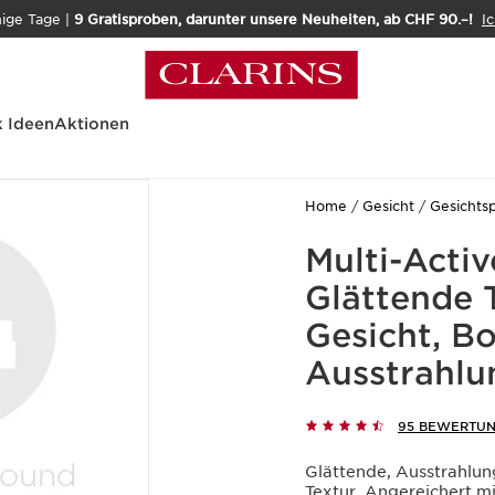
nige Tage |
9 Gratisproben, darunter unsere Neuheiten, ab CHF 90.–!
Ic
 Ideen
Aktionen
Home
Gesicht
Gesichts
Multi-Activ
Glättende 
Gesicht, B
Ausstrahlu
95 BEWERTU
Glättende, Ausstrahlu
Textur. Angereichert