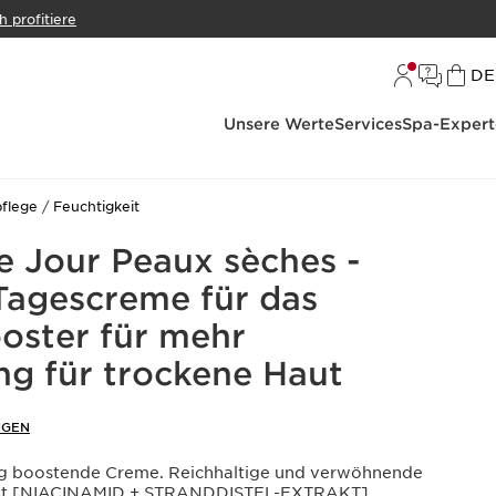
h profitiere
S
DE
Unsere Werte
Services
Spa-Expert
pflege
Feuchtigkeit
e Jour Peaux sèches -
Tagescreme für das
ooster für mehr
ng für trockene Haut
NGEN
ng boostende Creme. Reichhaltige und verwöhnende
 mit [NIACINAMID + STRANDDISTEL-EXTRAKT].