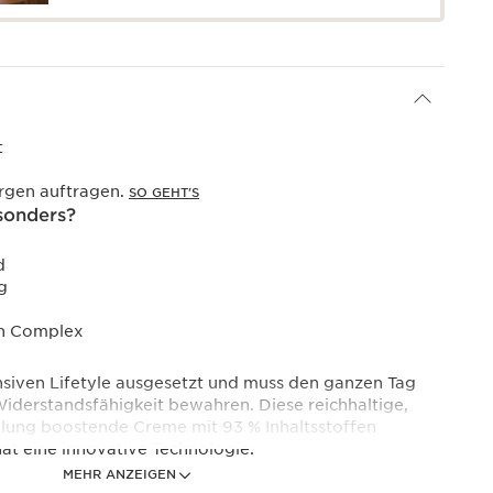
t
rgen auftragen.
SO GEHT'S
sonders?
d
g
on Complex
ensiven Lifetyle ausgesetzt und muss den ganzen Tag
Widerstandsfähigkeit bewahren. Diese reichhaltige,
lung boostende Creme mit 93 % Inhaltsstoffen
at eine innovative Technologie:
MEHR ANZEIGEN
x]: Niacinamid bildet zusammen mit Stranddistel-