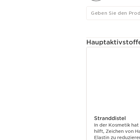
Beschleunigung der Ha
verursachten Stress zus
Geben Sie den Pro
jugendliches Aussehen 
Hauptaktivstoff
WEITER ZUM INHAL
Stranddistel
In der Kosmetik hat
hilft, Zeichen von 
Elastin zu reduzier