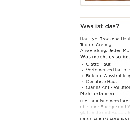
Was ist das?
Hauttyp:
Trockene Hau
Textur:
Cremig
Anwendung:
Jeden Mo
Was macht es so be
Glatte Haut
Verfeinertes Hautbil
Belebte Ausstrahlun
Genährte Haut
Clarins Anti-Polluti
Mehr erfahren
Die Haut ist einem int
über ihre Energie und 
glättende und Ausstrah
natürlichen Ursprungs h
- [Skin Charger Comple