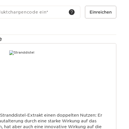
utalterung, die mit dem durch den Lebensrhythmus
ammenhängt. Die Pflegelinie Multi-Active zielt auf ein
duktchargencode ein
*
Einreichen
und fördert die Widerstandsfähigkeit der Haut.
e
T
 Stranddistel-Extrakt einen doppelten Nutzen: Er
Hautalterung durch eine starke Wirkung auf das
en, hat aber auch eine innovative Wirkung auf die