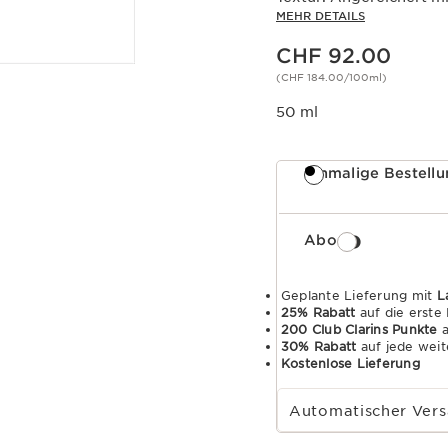
MEHR DETAILS
Aktueller Preis CHF 92.00
CHF 92.00
(CHF 184.00/100ml)
50 ml
Einmalige Bestell
Abo
Geplante Lieferung mit
L
25% Rabatt
auf die erste
200 Club Clarins Punkte
a
30% Rabatt
auf jede weit
Kostenlose Lieferung
Wählen Sie die Laufzeit des Abonnements
Automatischer Vers