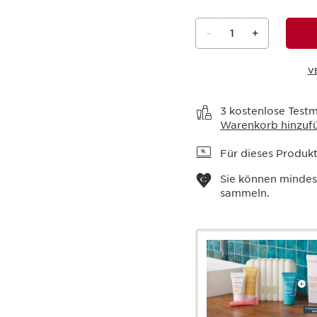
-
1
+
V
Warenkorb anzeigen
3 kostenlose Testm
Warenkorb hinzuf
Für dieses Produkt 
Sie können minde
sammeln.