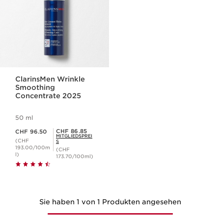
ClarinsMen Wrinkle
Smoothing
Concentrate 2025
50 ml
Aktueller Preis CHF 96.50
Mitgliederpreis CHF 86.85
CHF 86.85
CHF 96.50
MITGLIEDSPREI
(CHF
S
193.00/100m
(CHF
l)
173.70/100ml)
Sie haben 1 von 1 Produkten angesehen