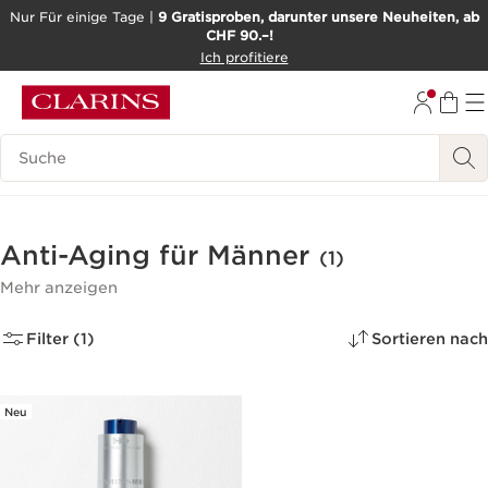
Nur Für einige Tage |
9 Gratisproben, darunter unsere Neuheiten, ab
CHF 90.–!
WEITER ZUM INHALT
Ich profitiere
ZUM FOOTER GEHEN
BARRIEREFREIHEITSWERKZEUG
Legende suchen
Anti-Aging für Männer
(1)
Mehr anzeigen
Filter (1)
Sortieren nach
Neu