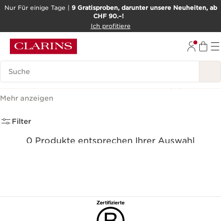
Nur Für einige Tage |
9 Gratisproben, darunter unsere Neuheiten, ab
CHF 90.–!
WEITER ZUM INHALT
Ich profitiere
ZUM FOOTER GEHEN
BARRIEREFREIHEITSWERKZEUG
Legende suchen
Gesichtscreme für Männer
(0)
Mehr anzeigen
Filter
0 Produkte entsprechen Ihrer Auswahl
Alle Filter zurücksetzen