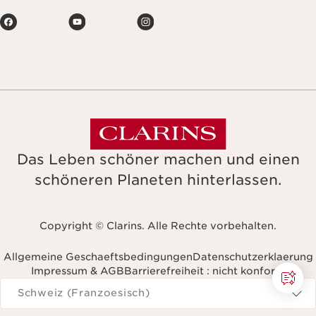
Das Leben schöner machen und einen
schöneren Planeten hinterlassen.
Copyright © Clarins. Alle Rechte vorbehalten.
Allgemeine Geschaeftsbedingungen
Datenschutzerklaerung
Impressum & AGB
Barrierefreiheit : nicht konform
avigieren Sie zu
Schweiz (Franzoesisch)