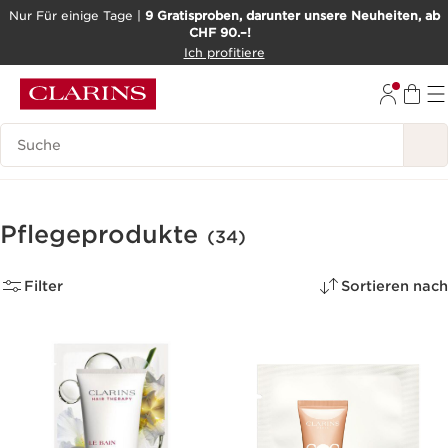
Nur Für einige Tage |
9 Gratisproben, darunter unsere Neuheiten, ab
CHF 90.–!
WEITER ZUM INHALT
Ich profitiere
ZUM FOOTER GEHEN
BARRIEREFREIHEITSWERKZEUG
Legende suchen
Pflegeprodukte
(34)
Filter
Sortieren nach