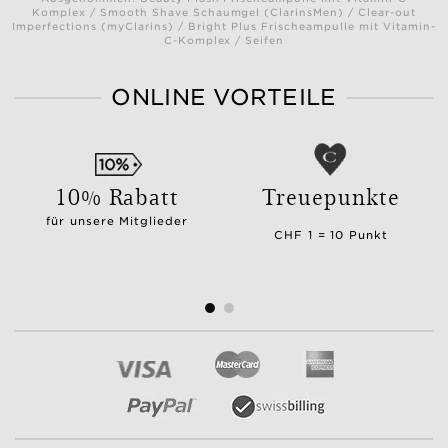
Komplex / Smooth Shave Schaumgel (ClarinsMen) / Clear-out
Imperfections (myClarins) / Bright Plus Frischeampulle mit Vitamin-
C-Komplex / Seifen
ONLINE VORTEILE
10% Rabatt
Treuepunkte
für unsere Mitglieder
CHF 1 = 10 Punkt