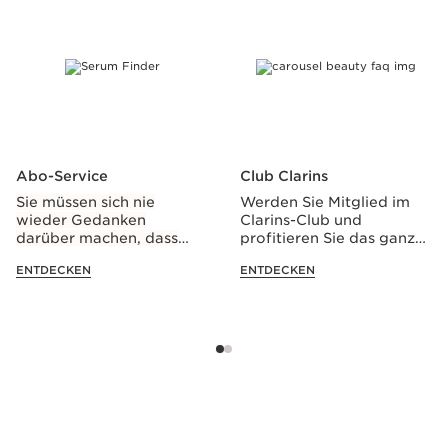
WEITER ZUM INHALT
Abo-Service
Club Clarins
Sie müssen sich nie
Werden Sie Mitglied im
wieder Gedanken
Clarins-Club und
darüber machen, dass
profitieren Sie das ganze
Ihnen Ihre
Jahr über von 10 %
ENTDECKEN
ENTDECKEN
Lieblingsprodukte von
Rabatt*.
Clarins ausgehen
könnten!