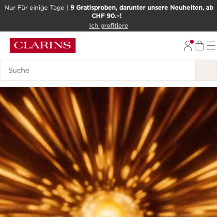
Nur Für einige Tage |
9 Gratisproben, darunter unsere Neuheiten, ab
CHF 90.–!
WEITER ZUM INHALT
Ich profitiere
ZUM FOOTER GEHEN
BARRIEREFREIHEITSWERKZEUG
Legende suchen