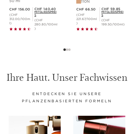
50 ml
110N
Aktueller Preis CHF 156.00
Aktueller Preis CHF 66.50
Mitgliederpreis CHF 140.40
Mitgliederpreis CHF 59.85
CHF 140.40
CHF 59.85
CHF 156.00
CHF 66.50
MITGLIEDSPREI
MITGLIEDSPREI
(CHF
(CHF
S
S
312.00/100m
221.67/100ml
(CHF
(CHF
l)
)
280.80/100ml
199.50/100ml)
)
Ihre Haut. Unser Fachwissen
ENTDECKEN SIE UNSERE
PFLANZENBASIERTEN FORMELN