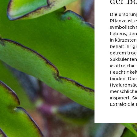
Die ursprü
Pflanze ist 
symbolisch 
Lebens, denn
in kürzester
behält ihr 
extrem tro
Sukkulenten
«saftreich»
Feuchtigkei
binden. Die
Hyaluronsä
menschliche
inspiriert. 
Extrakt die