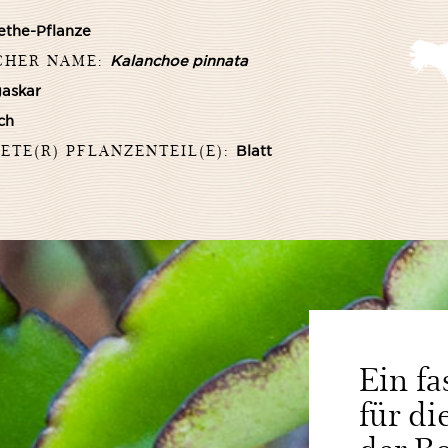
the-Pflanze
CHER NAME:
Kalanchoe pinnata
askar
ch
TE(R) PFLANZENTEIL(E):
Blatt
Ein fa
für di
der Bo