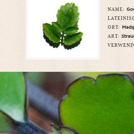
NAME:
Goe
LATEINIS
ORT:
Madg
ART:
Strau
VERWENDE