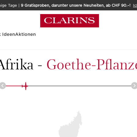
nige Tage |
9 Gratisproben, darunter unsere Neuheiten, ab CHF 90.–!
Ic
 Ideen
Aktionen
0 Pflanzen
Afrika
-
Goethe-Pflanz