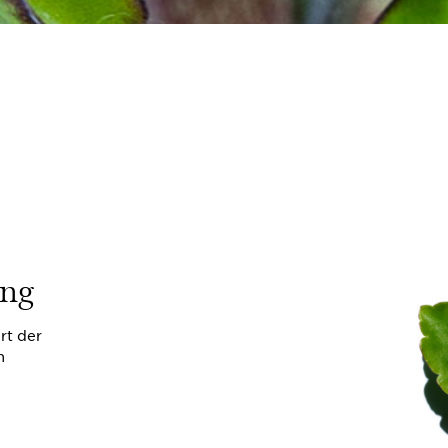
ung
rt der
n