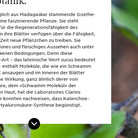
nglich aus Madagaskar stammende Goethe-
eine faszinierende Pflanze. Sie steht
für die Regenerationsfähigkeit des
 ihre Blätter verfügen über die Fähigkeit,
 Zeit neue Pflänzchen zu treiben. Sie
grünes und fleischiges Aussehen auch unter
ckenen Bedingungen. Denn diese
-Art – das lateinische Wort sucus bedeutet
 – enthält Moleküle, die wie ein Schwamm
t ansaugen und im Inneren der Blätter
se Wirkung, ganz ähnlich derer von
ure, dem «Schwamm-Molekül» der
n Haut, hat die Laboratoires Clarins
Sie konnten nachweisen, dass Kalanchoe-
 Hyaluronsäure-Synthese begünstigt.