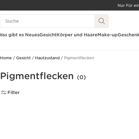
Nur Für ei
WEITER ZUM INHALT
Legende suchen
ZUM FOOTER GEHEN
BARRIEREFREIHEITSWERKZEUG
as gibt es Neues
Gesicht
Körper und Haare
Make-up
Geschenk
Home
Gesicht
Hautzustand
Pigmentflecken
Pigmentflecken
(0)
Filter