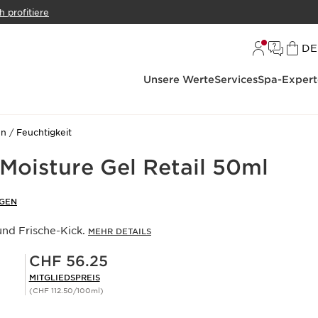
h profitiere
S
DE
Unsere Werte
Services
Spa-Expert
en
Feuchtigkeit
Moisture Gel Retail 50ml
GEN
und Frische-Kick.
MEHR DETAILS
Mitgliederpreis CHF 56.25
CHF 56.25
MITGLIEDSPREIS
(CHF 112.50/100ml)