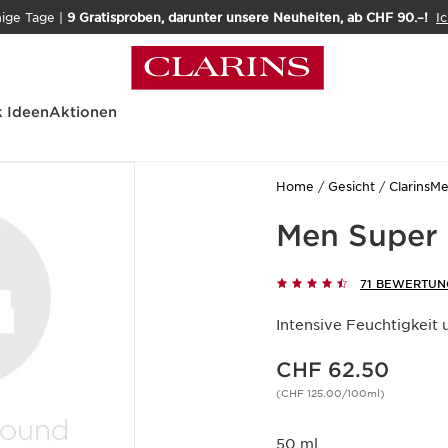
nige Tage |
9 Gratisproben, darunter unsere Neuheiten, ab CHF 90.–!
Ic
 Ideen
Aktionen
Home
Gesicht
ClarinsM
Men Super 
71 BEWERTUN
Intensive Feuchtigkeit 
Aktueller Preis CHF 62.50
CHF 62.50
(CHF 125.00/100ml)
50 ml