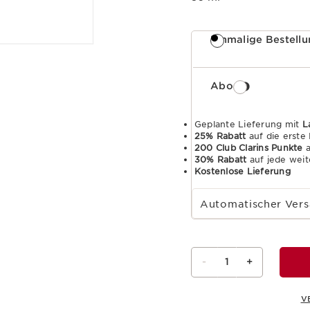
Einmalige Bestell
Abo
Geplante Lieferung mit
L
25% Rabatt
auf die erste
200 Club Clarins Punkte
a
30% Rabatt
auf jede weit
Kostenlose Lieferung
Wählen Sie die Laufzeit des Abonnements
Automatischer Vers
-
1
+
V