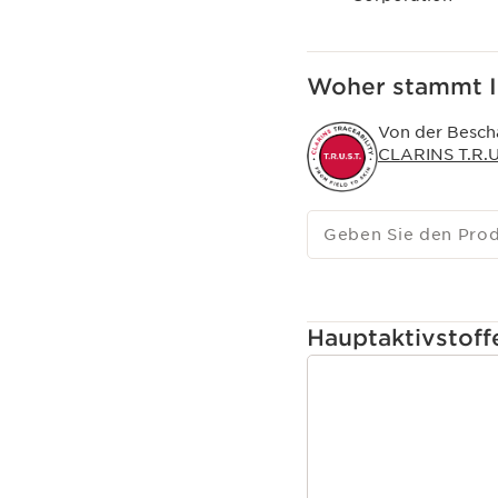
Woher stammt I
Von der Bescha
CLARINS T.R.U.
Geben Sie den Pro
Hauptaktivstoff
WEITER ZUM INHAL