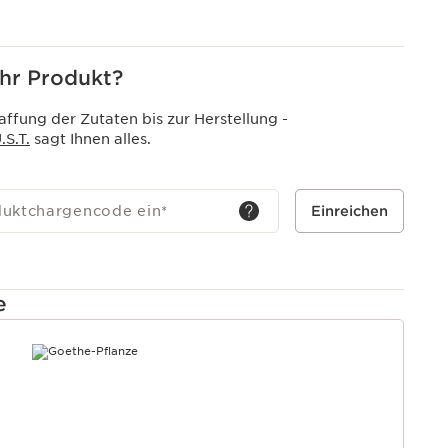
hr Produkt?
ffung der Zutaten bis zur Herstellung -
S.T.
sagt Ihnen alles.
duktchargencode ein
*
Einreichen
e
T