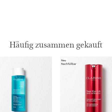
der Haut bei 46 Frauen
bio Haronga-Extrakt od
finale Produkt enthielt.
**Selbsteinschätzung 
Dieses Set beinhalte
Häufig zusammen gekauft
Instant E
Nicht auf
1 item
Neu
Nachfüllbar
Wonder V
Mehr als e
Volumen u
wie vonn 
8 ml
Total Eye 
Die Komple
Expertise,