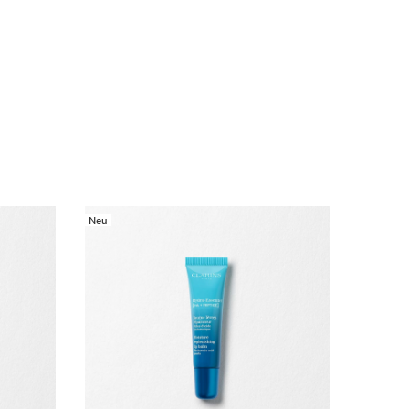
, die 56 Tage lang eine Base auftrugen, die entweder
er Retinol mit identisch prozentualem Anteil wie das
– von 111 Frauen wahrgenommen.
t:
ye Make Up Remover Trial Size 30ml 2024
 Lager
Neu
olume Mascara XXL
ine Mascara ... sofortiges extremes Volumen und das
ngeschminkter Wimpern wirkt Tag für Tag geboostet
einem Pflegekonzentrat.
Lift 3 mL
ttlösung für die Augen mit der Clarins „LIFTING"-
 speziell entwickelt, um die Augenpartie zu