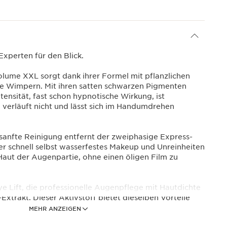
 Experten für den Blick.
ume XXL sorgt dank ihrer Formel mit pflanzlichen
e Wimpern. Mit ihren satten schwarzen Pigmenten
ntensität, fast schon hypnotische Wirkung, ist
 verläuft nicht und lässt sich im Handumdrehen
sanfte Reinigung entfernt der zweiphasige Express-
 schnell selbst wasserfestes Makeup und Unreinheiten
Haut der Augenpartie, ohne einen öligen Film zu
Eye Lift, die professionelle Augenpflege mit Hautdichte
trakt. Dieser Aktivstoff bietet dieselben Vorteile
innerhalb von 30 Sekunden für einen Lifting-Effekt.*
MEHR ANZEIGEN
tudie zur Wirksamkeit gegen Falten und zur Glättung