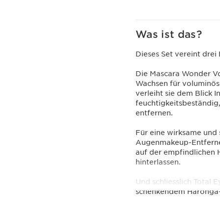
Was ist das?
Dieses Set vereint drei
Die Mascara Wonder Vol
Wachsen für voluminös
verleiht sie dem Blick I
feuchtigkeitsbeständig,
entfernen.
Für eine wirksame und 
Augenmakeup-Entferner
auf der empfindlichen 
hinterlassen.
Und schliesslich Total 
schenkendem Haronga-Ex
wie Retinol* und sorgt 
*Klinische Vergleichss