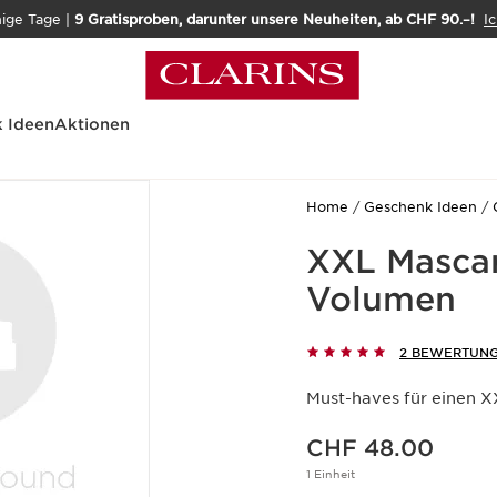
nige Tage |
9 Gratisproben, darunter unsere Neuheiten, ab CHF 90.–!
Ic
 Ideen
Aktionen
Home
Geschenk Ideen
XXL Mascar
Volumen
2 BEWERTUN
Must-haves für einen XX
Aktueller Preis CHF 48.00
CHF 48.00
1 Einheit