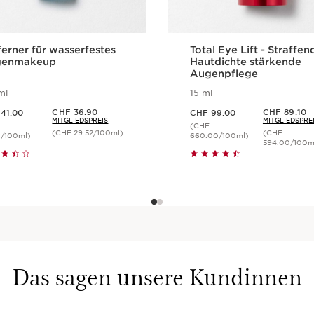
verschöne
1 item
ferner für wasserfestes
Total Eye Lift - Straffen
Was macht es so be
genmakeup
Hautdichte stärkende
Augenpflege
Extremes Volumen f
Lifting-Effekt für de
ml
15 ml
00
Aktueller Preis CHF 99.00
Mitgliederpreis CHF 36.90
Mitgliederpreis CHF 89.10
CHF 36.90
CHF 89.10
41.00
CHF 99.00
MITGLIEDSPREIS
MITGLIEDSPRE
(CHF
(CHF 29.52/100ml)
(CHF
0/100ml)
660.00/100ml)
594.00/100m
Schnellansicht
Schnellansich
Das sagen unsere Kundinnen