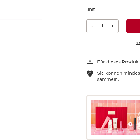
unit
-
1
+
V
Warenkorb anzeigen
Für dieses Produkt 
Sie können minde
sammeln.