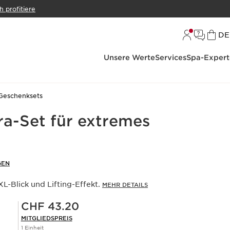
h profitiere
S
DE
Unsere Werte
Services
Spa-Expert
Geschenksets
a-Set für extremes
GEN
L-Blick und Lifting-Effekt.
MEHR DETAILS
Mitgliederpreis CHF 43.20
CHF 43.20
MITGLIEDSPREIS
1 Einheit