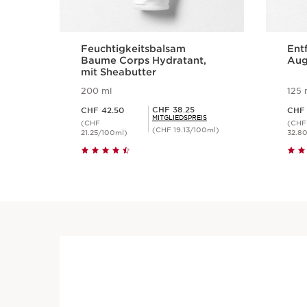
Feuchtigkeitsbalsam
Ent
Baume Corps Hydratant,
Au
mit Sheabutter
200 ml
125 
Aktueller Preis CHF 42.50
Aktueller Preis CHF 41.
Mitgliederpreis CHF 38.25
CHF 38.25
CHF 42.50
CHF 
MITGLIEDSPREIS
(CHF
(CHF
(CHF 19.13/100ml)
21.25/100ml)
32.8
Schnellansicht