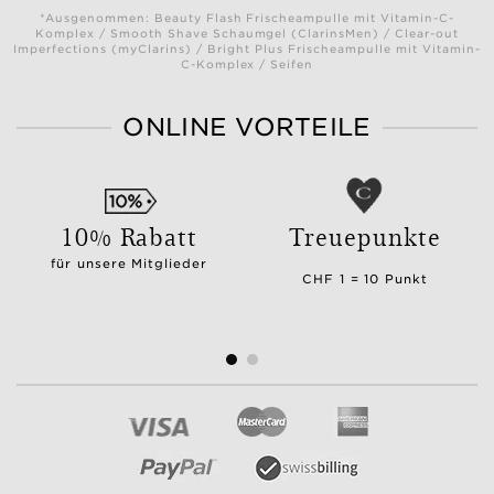
*Ausgenommen: Beauty Flash Frischeampulle mit Vitamin-C-
Komplex / Smooth Shave Schaumgel (ClarinsMen) / Clear-out
Imperfections (myClarins) / Bright Plus Frischeampulle mit Vitamin-
C-Komplex / Seifen
ONLINE VORTEILE
10% Rabatt
Treuepunkte
für unsere Mitglieder
CHF 1 = 10 Punkt