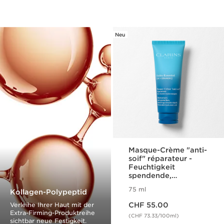
Neu
Masque-Crème "anti-
soif" réparateur -
Feuchtigkeit
spendende,
stärkende Creme-
75 ml
Kollagen-Polypeptid
Maske
Aktueller Preis CHF 55.00
Verleihe Ihrer Haut mit der
CHF 55.00
Extra-Firming-Produktreihe
(CHF 73.33/100ml)
sichtbar neue Festigkeit.