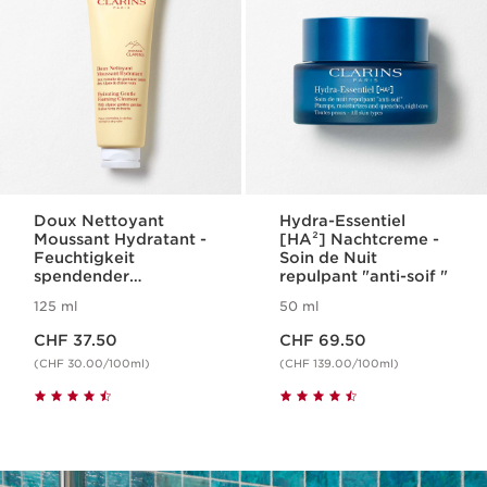
Doux Nettoyant
Hydra-Essentiel
Moussant Hydratant -
[HA²] Nachtcreme -
Feuchtigkeit
Soin de Nuit
spendender
repulpant "anti-soif "
Reinigungsschaum
125 ml
50 ml
für normale bis
Aktueller Preis CHF 37.50
Aktueller Preis CHF 69.50
trockene Haut
CHF 37.50
CHF 69.50
(CHF 30.00/100ml)
(CHF 139.00/100ml)