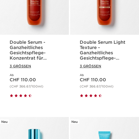
Double Serum -
Double Serum Light
Ganzheitliches
Texture -
Gesichtspflege-
Ganzheitliches
Konzentrat für
Gesichtspflege-
jugendliche Haut
Konzentrat für
3 GRÖSSEN
3 GRÖSSEN
jugendliche Haut
Ab
Ab
Aktueller Preis CHF 110.00
Aktueller Preis CHF 110.00
CHF 110.00
CHF 110.00
(CHF 366.67/100ml)
(CHF 366.67/100ml)
Neu
Neu