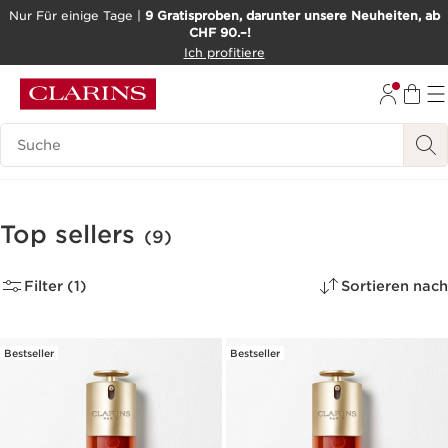
Nur Für einige Tage |
9 Gratisproben, darunter unsere Neuheiten, ab
CHF 90.–!
WEITER ZUM INHALT
Ich profitiere
ZUM FOOTER GEHEN
BARRIEREFREIHEITSWERKZEUG
Legende suchen
Top sellers
(9)
Filter (1)
Sortieren nach
Bestseller
Bestseller