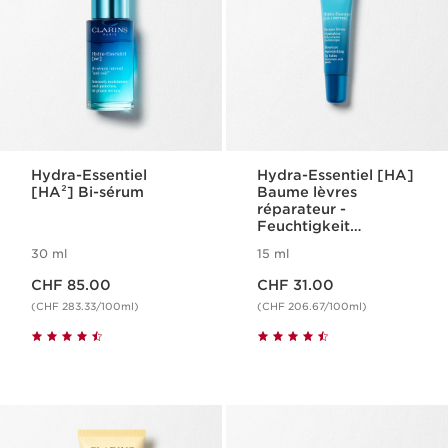
Hydra-Essentiel
Hydra-Essentiel [HA]
[HA²] Bi-sérum
Baume lèvres
réparateur -
Feuchtigkeit
spendender
30 ml
15 ml
Lippenbalsam
Aktueller Preis CHF 85.00
Aktueller Preis CHF 31.00
CHF 85.00
CHF 31.00
(CHF 283.33/100ml)
(CHF 206.67/100ml)